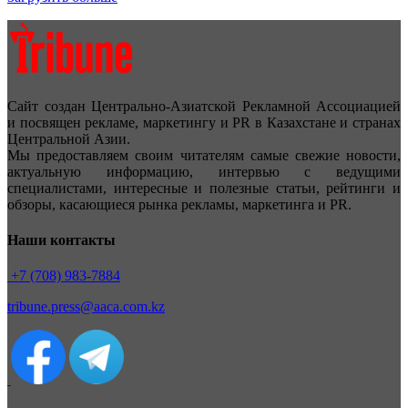
Сайт создан Центрально-Азиатской Рекламной Ассоциацией
и посвящен рекламе, маркетингу и PR в Казахстане и странах
Центральной Азии.
Мы предоставляем своим читателям самые свежие новости,
актуальную информацию, интервью с ведущими
специалистами, интересные и полезные статьи, рейтинги и
обзоры, касающиеся рынка рекламы, маркетинга и PR.
Наши контакты
+7 (708) 983-7884
tribune.press@aaca.com.kz