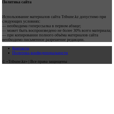
Политика сайта
Использование материалов сайта Tribune.kz допустимо при
следующих условиях:
— необходима гиперссылка в первом абзаце;
— может быть воспроизведено не более 30% всего материала;
— при копировании полного объёма материалов сайта
необходимо письменное разрешение редакции.
Контакты
Политика конфиденциальности
© «Tribune.kz» | Все права защищены