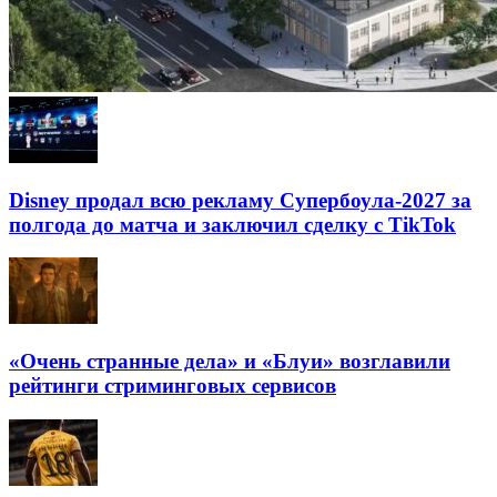
Disney продал всю рекламу Супербоула-2027 за
полгода до матча и заключил сделку с TikTok
«Очень странные дела» и «Блуи» возглавили
рейтинги стриминговых сервисов