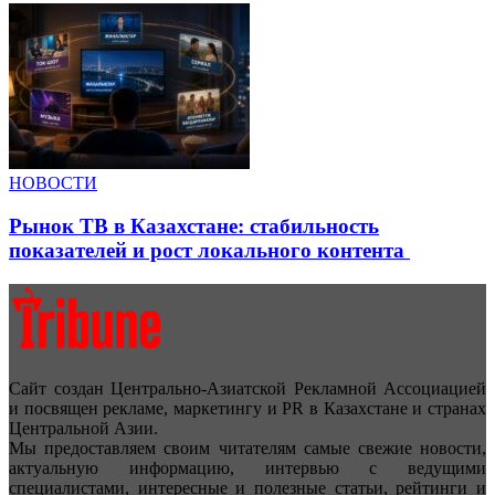
НОВОСТИ
Рынок ТВ в Казахстане: стабильность
показателей и рост локального контента
Сайт создан Центрально-Азиатской Рекламной Ассоциацией
и посвящен рекламе, маркетингу и PR в Казахстане и странах
Центральной Азии.
Мы предоставляем своим читателям самые свежие новости,
актуальную информацию, интервью с ведущими
специалистами, интересные и полезные статьи, рейтинги и