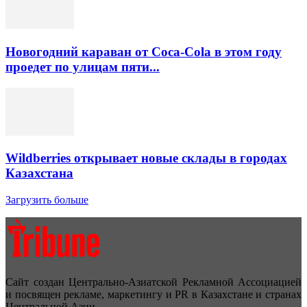
Новогодний караван от Coca-Cola в этом году
проедет по улицам пяти...
Wildberries открывает новые склады в городах
Казахстана
Загрузить больше
Сайт создан Центрально-Азиатской Рекламной Ассоциацией
и посвящен рекламе, маркетингу и PR в Казахстане и странах
Центральной Азии.