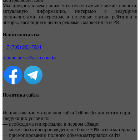
Мы предоставляем своим читателям самые свежие новости,
актуальную информацию, интервью с ведущими
специалистами, интересные и полезные статьи, рейтинги и
обзоры, касающиеся рынка рекламы, маркетинга и PR.
Наши контакты
+7 (708) 983-7884
tribune.press@aaca.com.kz
Политика сайта
Использование материалов сайта Tribune.kz допустимо при
следующих условиях:
— необходима гиперссылка в первом абзаце;
— может быть воспроизведено не более 30% всего материала;
— при копировании полного объёма материалов сайта