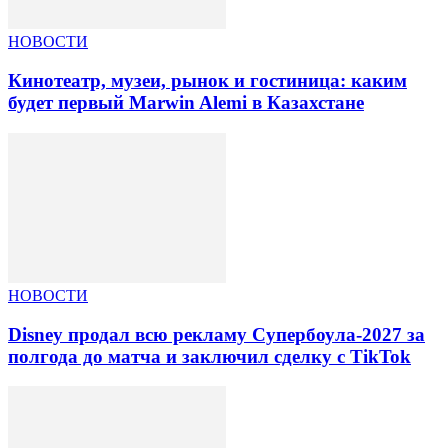
НОВОСТИ
Кинотеатр, музеи, рынок и гостиница: каким
будет первый Marwin Alemi в Казахстане
НОВОСТИ
Disney продал всю рекламу Супербоула-2027 за
полгода до матча и заключил сделку с TikTok