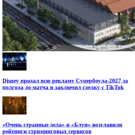
Disney продал всю рекламу Супербоула-2027 за
полгода до матча и заключил сделку с TikTok
«Очень странные дела» и «Блуи» возглавили
рейтинги стриминговых сервисов