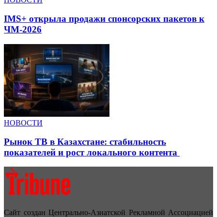
IMS+ открыла продажи спонсорских пакетов к
ЧМ-2026
НОВОСТИ
Рынок ТВ в Казахстане: стабильность
показателей и рост локального контента
Сайт создан Центрально-Азиатской Рекламной Ассоциацией