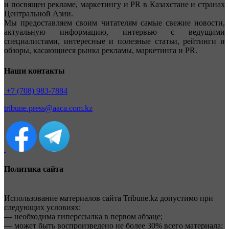
и посвящен рекламе, маркетингу и PR в Казахстане и странах
Центральной Азии.
Мы предоставляем своим читателям самые свежие новости,
актуальную информацию, интервью с ведущими
специалистами, интересные и полезные статьи, рейтинги и
обзоры, касающиеся рынка рекламы, маркетинга и PR.
Наши контакты
+7 (708) 983-7884
tribune.press@aaca.com.kz
Политика сайта
Использование материалов сайта Tribune.kz допустимо при
следующих условиях:
— необходима гиперссылка в первом абзаце;
— может быть воспроизведено не более 30% всего материала;