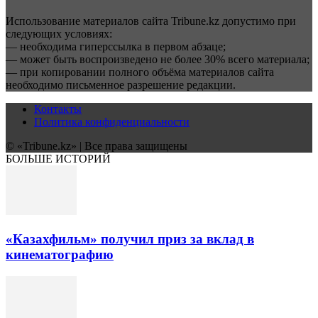
Использование материалов сайта Tribune.kz допустимо при
следующих условиях:
— необходима гиперссылка в первом абзаце;
— может быть воспроизведено не более 30% всего материала;
— при копировании полного объёма материалов сайта
необходимо письменное разрешение редакции.
Контакты
Политика конфиденциальности
© «Tribune.kz» | Все права защищены
БОЛЬШЕ ИСТОРИЙ
«Казахфильм» получил приз за вклад в
кинематографию