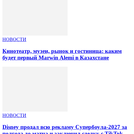
НОВОСТИ
Кинотеатр, музеи, рынок и гостиница: каким
будет первый Marwin Alemi в Казахстане
НОВОСТИ
Disney продал всю рекламу Супербоула-2027 за
полгода до матча и заключил сделку с TikTok