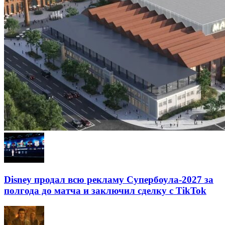
Disney продал всю рекламу Супербоула-2027 за
полгода до матча и заключил сделку с TikTok