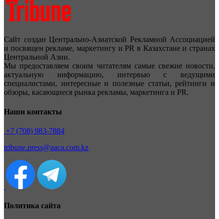
Сайт создан Центрально-Азиатской Рекламной Ассоциацией
и посвящен рекламе, маркетингу и PR в Казахстане и странах
Центральной Азии.
Мы предоставляем своим читателям самые свежие новости,
актуальную информацию, интервью с ведущими
специалистами, интересные и полезные статьи, рейтинги и
обзоры, касающиеся рынка рекламы, маркетинга и PR.
Наши контакты
+7 (708) 983-7884
tribune.press@aaca.com.kz
Политика сайта