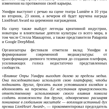
изменения на протяжении своей карьеры.
Уинфри выступит с речью на сцене театра Lumière в 10 утра
во вторник, 23 июня, а вечером ей будет вручена награда
LionHeart Award на церемонии награждения.
На сцену также выйдут легенды креативной индустрии,
новаторы и влиятельные деятели культуры со всего мира, в
том числе Стелла Маккартни, а также представители Patagonia
и Google DeepMind.
Организаторы фестиваля отметили вклад Уинфри в
формирование современной медиакультуры: от
трансформации дневного телевидения до создания платформ,
усиливающих голоса недостаточно представленных
сообществ.
«
Влияние Опры Уинфри выходит далеко за пределы медиа.
Она последовательно использует свою платформу, чтобы
поднимать других, бросать вызов устоявшимся взглядам и
вдохновлять на перемены. Ее неустанная приверженность
ответственному использованию своего влияния помогла
создать возможности для других, одновременно расширяя
понимание в глобальном масштабе — воплощая истинный дух
премии LionHeart Award
», — прокомментировал председатель