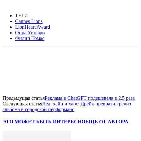
ТЕГИ
Cannes Lions
LionHeart Award
Опра Уинфри
Филип Томас
Facebook
WhatsApp
Telegram
Предыдущая статья
Реклама в ChatGPT подешевела в 2,5 раза
Следующая статья
Лед, хайп и хаос: Дрейк превратил релиз
альбома в городской перформанс
ЭТО МОЖЕТ БЫТЬ ИНТЕРЕСНО
ЕЩЕ ОТ АВТОРА