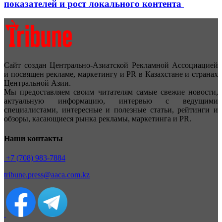
показателей и рост локального контента
Сайт создан Центрально-Азиатской Рекламной Ассоциацией
и посвящен рекламе, маркетингу и PR в Казахстане и странах
Центральной Азии.
Мы предоставляем своим читателям самые свежие новости,
актуальную информацию, интервью с ведущими
специалистами, интересные и полезные статьи, рейтинги и
обзоры, касающиеся рынка рекламы, маркетинга и PR.
Наши контакты
+7 (708) 983-7884
tribune.press@aaca.com.kz