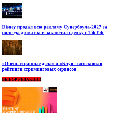
Disney продал всю рекламу Супербоула-2027 за
полгода до матча и заключил сделку с TikTok
«Очень странные дела» и «Блуи» возглавили
рейтинги стриминговых сервисов
ВЫБОР РЕДАКЦИИ