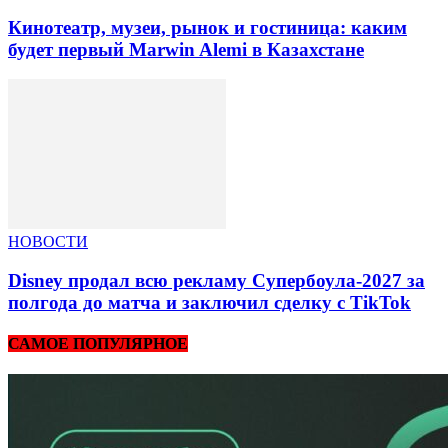
Кинотеатр, музеи, рынок и гостиница: каким
будет первый Marwin Alemi в Казахстане
НОВОСТИ
Disney продал всю рекламу Супербоула-2027 за
полгода до матча и заключил сделку с TikTok
САМОЕ ПОПУЛЯРНОЕ