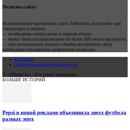
Политика сайта
Использование материалов сайта Tribune.kz допустимо при
следующих условиях:
— необходима гиперссылка в первом абзаце;
— может быть воспроизведено не более 30% всего материала;
— при копировании полного объёма материалов сайта
необходимо письменное разрешение редакции.
Контакты
Политика конфиденциальности
© «Tribune.kz» | Все права защищены
БОЛЬШЕ ИСТОРИЙ
Pepsi в новой рекламе объединила звезд футбола
разных эпох