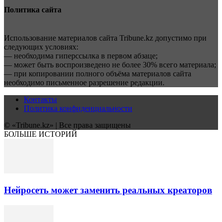
Политика сайта
Использование материалов сайта Tribune.kz допустимо при
следующих условиях:
— необходима гиперссылка в первом абзаце;
— может быть воспроизведено не более 30% всего материала;
— при копировании полного объёма материалов сайта
необходимо письменное разрешение редакции.
Контакты
Политика конфиденциальности
© «Tribune.kz» | Все права защищены
БОЛЬШЕ ИСТОРИЙ
Нейросеть может заменить реальных креаторов