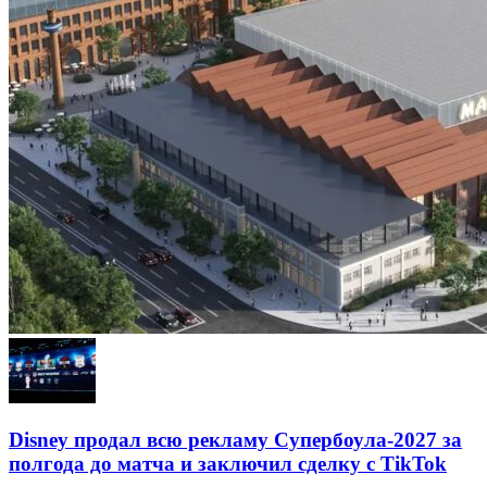
Disney продал всю рекламу Супербоула-2027 за
полгода до матча и заключил сделку с TikTok