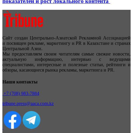
показателей и рост локального контента
Сайт создан Центрально-Азиатской Рекламной Ассоциацией
и посвящен рекламе, маркетингу и PR в Казахстане и странах
Центральной Азии.
Мы предоставляем своим читателям самые свежие новости,
актуальную информацию, интервью с ведущими
специалистами, интересные и полезные статьи, рейтинги и
обзоры, касающиеся рынка рекламы, маркетинга и PR.
Наши контакты
+7 (708) 983-7884
tribune.press@aaca.com.kz