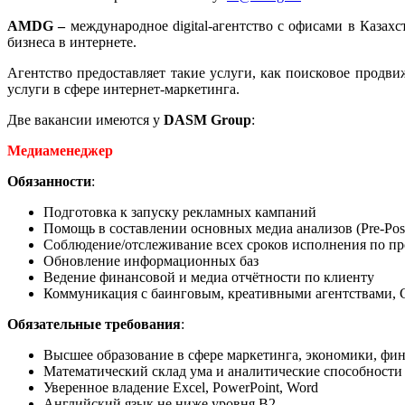
AMDG –
международное digital-агентство с офисами в Казах
бизнеса в интернете.
Агентство предоставляет такие услуги, как поисковое продв
услуги в сфере интернет-маркетинга.
Две вакансии имеются у
DASM Group
:
Медиаменеджер
Обязанности
:
Подготовка к запуску рекламных кампаний
Помощь в составлении основных медиа анализов (Pre-Post 
Соблюдение/отслеживание всех сроков исполнения по пр
Обновление информационных баз
Ведение финансовой и медиа отчётности по клиенту
Коммуникация с баинговым, креативными агентствами,
Обязательные требования
:
Высшее образование в сфере маркетинга, экономики, фи
Математический склад ума и аналитические способности
Уверенное владение Excel, PowerPoint, Word
Английский язык не ниже уровня B2