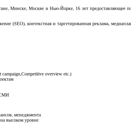
стане, Минске, Москве и Нью-Йорке, 16 лет предоставляющее 
ижение (SEO), контекстная и таргетированная реклама, медиап
campaign,Competitive overview etc.)
оектам
 СМИ
нансов, менеджмента
 на высоком уровне