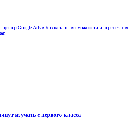
артнер Google Ads в Казахстане: возможности и перспективы
tan
чнут изучать с первого класса