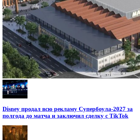
Disney продал всю рекламу Супербоула-2027 за
полгода до матча и заключил сделку с TikTok