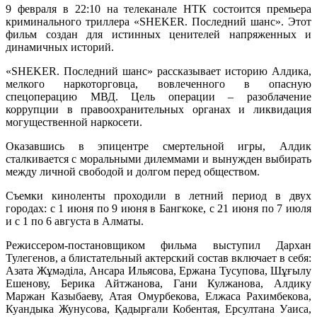
9 февраля в 22:10 на телеканале НТК состоится премьера
криминального триллера «SHEKER. Последний шанс». Этот
фильм создан для истинных ценителей напряженных и
динамичных историй.
«SHEKER. Последний шанс» рассказывает историю Алдика,
мелкого наркоторговца, вовлеченного в опасную
спецоперацию МВД. Цель операции – разоблачение
коррупции в правоохранительных органах и ликвидация
могущественной наркосети.
Оказавшись в эпицентре смертельной игры, Алдик
сталкивается с моральными дилеммами и вынужден выбирать
между личной свободой и долгом перед обществом.
Съемки киноленты проходили в летний период в двух
городах: с 1 июня по 9 июня в Бангкоке, с 21 июня по 7 июля
и с 1 по 6 августа в Алматы.
Режиссером-постановщиком фильма выступил Дархан
Тулегенов, а блистательный актерский состав включает в себя:
Азата Жұмәділа, Ансара Ильясова, Ержана Тусупова, Шұғылу
Ешенову, Берика Айтжанова, Гани Кулжанова, Алдику
Маржан Казыбаеву, Атая Омурбекова, Елжаса Рахимбекова,
Куандыка Жунусова, Қадырғали Кобентая, Ерсултана Уаиса,