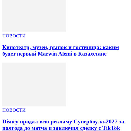
НОВОСТИ
Кинотеатр, музеи, рынок и гостиница: каким
будет первый Marwin Alemi в Казахстане
НОВОСТИ
Disney продал всю рекламу Супербоула-2027 за
полгода до матча и заключил сделку с TikTok