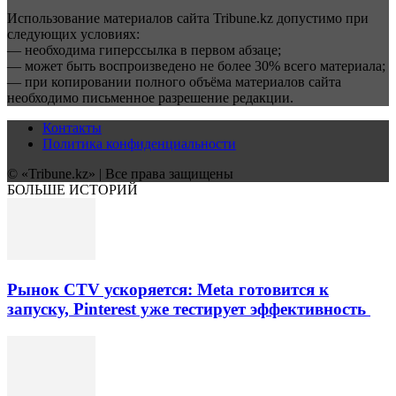
Использование материалов сайта Tribune.kz допустимо при
следующих условиях:
— необходима гиперссылка в первом абзаце;
— может быть воспроизведено не более 30% всего материала;
— при копировании полного объёма материалов сайта
необходимо письменное разрешение редакции.
Контакты
Политика конфиденциальности
© «Tribune.kz» | Все права защищены
БОЛЬШЕ ИСТОРИЙ
Рынок CTV ускоряется: Meta готовится к
запуску, Pinterest уже тестирует эффективность