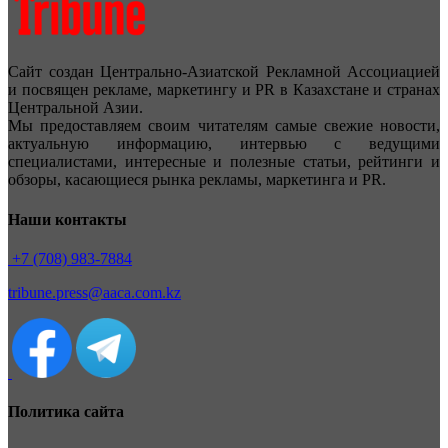
Сайт создан Центрально-Азиатской Рекламной Ассоциацией
и посвящен рекламе, маркетингу и PR в Казахстане и странах
Центральной Азии.
Мы предоставляем своим читателям самые свежие новости,
актуальную информацию, интервью с ведущими
специалистами, интересные и полезные статьи, рейтинги и
обзоры, касающиеся рынка рекламы, маркетинга и PR.
Наши контакты
+7 (708) 983-7884
tribune.press@aaca.com.kz
Политика сайта