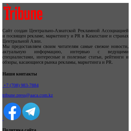
Сайт создан Центрально-Азиатской Рекламной Ассоциацией
и посвящен рекламе, маркетингу и PR в Казахстане и странах
Центральной Азии.
Мы предоставляем своим читателям самые свежие новости,
актуальную информацию, интервью с ведущими
специалистами, интересные и полезные статьи, рейтинги и
обзоры, касающиеся рынка рекламы, маркетинга и PR.
Наши контакты
+7 (708) 983-7884
tribune.press@aaca.com.kz
Политика сайта