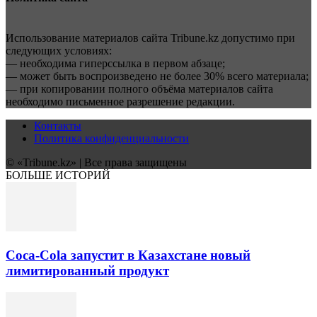
Использование материалов сайта Tribune.kz допустимо при
следующих условиях:
— необходима гиперссылка в первом абзаце;
— может быть воспроизведено не более 30% всего материала;
— при копировании полного объёма материалов сайта
необходимо письменное разрешение редакции.
Контакты
Политика конфиденциальности
© «Tribune.kz» | Все права защищены
БОЛЬШЕ ИСТОРИЙ
Coca-Cola запустит в Казахстане новый
лимитированный продукт