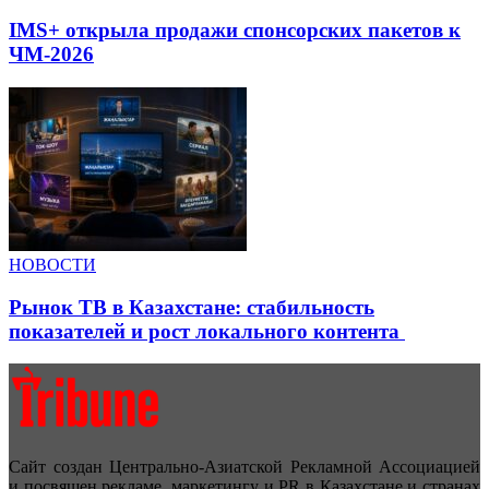
IMS+ открыла продажи спонсорских пакетов к
ЧМ-2026
НОВОСТИ
Рынок ТВ в Казахстане: стабильность
показателей и рост локального контента
Сайт создан Центрально-Азиатской Рекламной Ассоциацией
и посвящен рекламе, маркетингу и PR в Казахстане и странах