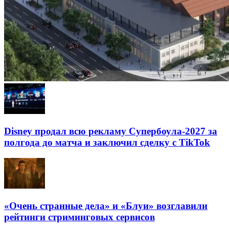
Disney продал всю рекламу Супербоула-2027 за
полгода до матча и заключил сделку с TikTok
«Очень странные дела» и «Блуи» возглавили
рейтинги стриминговых сервисов