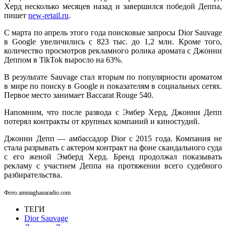
Херд несколько месяцев назад и завершился победой Деппа,
пишет
new-retail.ru
.
С марта по апрель этого года поисковые запросы Dior Sauvage
в Google увеличились с 823 тыс. до 1,2 млн. Кроме того,
количество просмотров рекламного ролика аромата с Джонни
Деппом в TikTok выросло на 63%.
В результате Sauvage стал вторым по популярности ароматом
в мире по поиску в Google и показателям в социальных сетях.
Первое место занимает Baccarat Rouge 540.
Напомним, что после развода с Эмбер Херд, Джонни Депп
потерял контракты от крупных компаний и киностудий.
Джонни Депп — амбассадор Dior с 2015 года. Компания не
стала разрывать с актером контракт на фоне скандального суда
с его женой Эмберд Херд. Бренд продолжал показывать
рекламу с участием Деппа на протяжении всего судебного
разбирательства.
Фото ammaghanaradio.com
ТЕГИ
Dior Sauvage