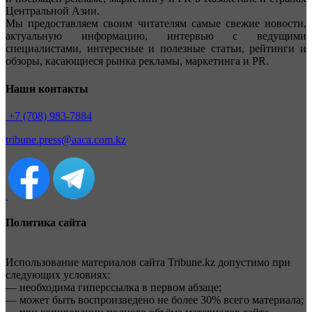
Центральной Азии.
Мы предоставляем своим читателям самые свежие новости,
актуальную информацию, интервью с ведущими
специалистами, интересные и полезные статьи, рейтинги и
обзоры, касающиеся рынка рекламы, маркетинга и PR.
Наши контакты
+7 (708) 983-7884
tribune.press@aaca.com.kz
Политика сайта
Использование материалов сайта Tribune.kz допустимо при
следующих условиях:
— необходима гиперссылка в первом абзаце;
— может быть воспроизведено не более 30% всего материала;