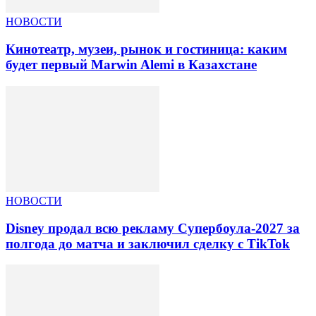
НОВОСТИ
Кинотеатр, музеи, рынок и гостиница: каким
будет первый Marwin Alemi в Казахстане
НОВОСТИ
Disney продал всю рекламу Супербоула-2027 за
полгода до матча и заключил сделку с TikTok