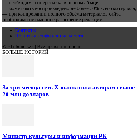
— необходима гиперссылка в первом абзаце;
— может быть воспроизведено не более 30% всего материала;
— при копировании полного объёма материалов сайта
необходимо письменное разрешение редакции.
Контакты
Политика конфиденциальности
© «Tribune.kz» | Все права защищены
БОЛЬШЕ ИСТОРИЙ
За три месяца cеть Х выплатила авторам свыше
20 млн долларов
Министр культуры и информации РК