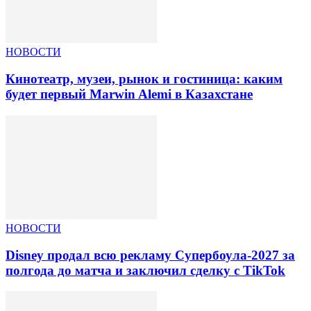
НОВОСТИ
Кинотеатр, музеи, рынок и гостиница: каким
будет первый Marwin Alemi в Казахстане
НОВОСТИ
Disney продал всю рекламу Супербоула-2027 за
полгода до матча и заключил сделку с TikTok