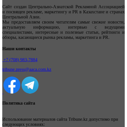
Сайт создан Центрально-Азиатской Рекламной Ассоциацией
и посвящен рекламе, маркетингу и PR в Казахстане и странах
Центральной Азии.
Мы предоставляем своим читателям самые свежие новости,
актуальную информацию, интервью с ведущими
специалистами, интересные и полезные статьи, рейтинги и
обзоры, касающиеся рынка рекламы, маркетинга и PR.
Наши контакты
+7 (708) 983-7884
tribune.press@aaca.com.kz
Политика сайта
Использование материалов сайта Tribune.kz допустимо при
следующих условиях: