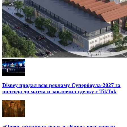
Disney продал всю рекламу Супербоула-2027 за
полгода до матча и заключил сделку с TikTok
«Очень странные дела» и «Блуи» возглавили