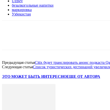
UzBev
безалкогольные напитки
маркировка
Узбекистан
Facebook
WhatsApp
Telegram
Предыдущая статья
Citix будет транслировать анонс подкаста Q
Следующая статья
Список туристических дестинаций увеличил
ЭТО МОЖЕТ БЫТЬ ИНТЕРЕСНО
ЕЩЕ ОТ АВТОРА