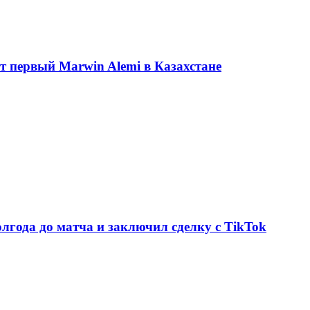
ет первый Marwin Alemi в Казахстане
олгода до матча и заключил сделку с TikTok