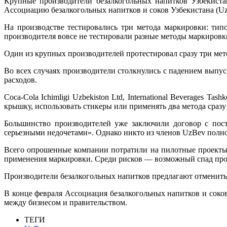
Крупные производители безалкогольных напитков Узбекиста
Ассоциацию безалкогольных напитков и соков Узбекистана (U
На производстве тестировались три метода маркировки: тип
производителя вовсе не тестировали разные методы маркировки
Один из крупных производителей протестировал сразу три мето
Во всех случаях производители столкнулись с падением выпу
расходов.
Coca-Cola Ichimligi Uzbekiston Ltd, International Beverages 
крышку, использовать стикеры или применять два метода сразу
Большинство производителей уже заключили договор с поста
серьезными недочетами». Однако никто из членов UzBev полно
Всего опрошенные компании потратили на пилотные проекты 
применения маркировки. Среди рисков — возможный спад прод
Производители безалкогольных напитков предлагают отменить 
В конце февраля Ассоциация безалкогольных напитков и соко
между бизнесом и правительством.
ТЕГИ