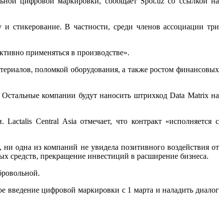
ьной цифровой маркировки, сообщает Spot.uz со ссылкой на
 и стикерование. В частности, среди членов ассоциации три
ктивно применяться в производстве».
териалов, поломкой оборудования, а также ростом финансовых
ки. Остальные компании будут наносить штрихкод Data Matrix на
ctalis Central Asia отмечает, что контракт «исполняется с
ни одна из компаний не увидела позитивного воздействия от
ых средств, прекращение инвестиций в расширение бизнеса.
бровольной.
ое введение цифровой маркировки с 1 марта и наладить диалог