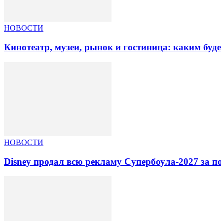
НОВОСТИ
Кинотеатр, музеи, рынок и гостиница: каким буд
НОВОСТИ
Disney продал всю рекламу Супербоула-2027 за п