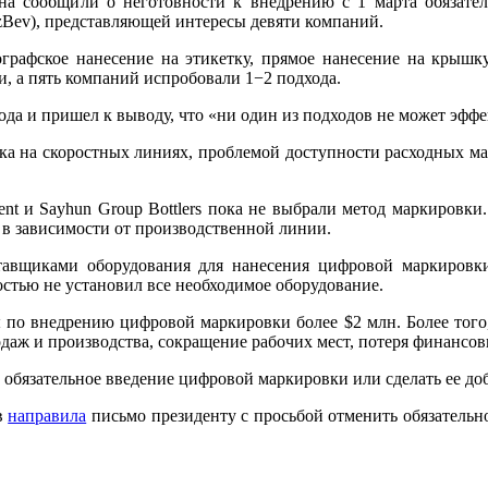
на сообщили о неготовности к внедрению с 1 марта обязател
zBev), представляющей интересы девяти компаний.
ографское нанесение на этикетку, прямое нанесение на крышку
, а пять компаний испробовали 1−2 подхода.
да и пришел к выводу, что «ни один из подходов не может эффе
ска на скоростных линиях, проблемой доступности расходных ма
Tashkent и Sayhun Group Bottlers пока не выбрали метод маркиров
 в зависимости от производственной линии.
вщиками оборудования для нанесения цифровой маркировки. La
стью не установил все необходимое оборудование.
по внедрению цифровой маркировки более $2 млн. Более того, 
аж и производства, сокращение рабочих мест, потеря финансов
обязательное введение цифровой маркировки или сделать ее до
в
направила
письмо президенту с просьбой отменить обязательн