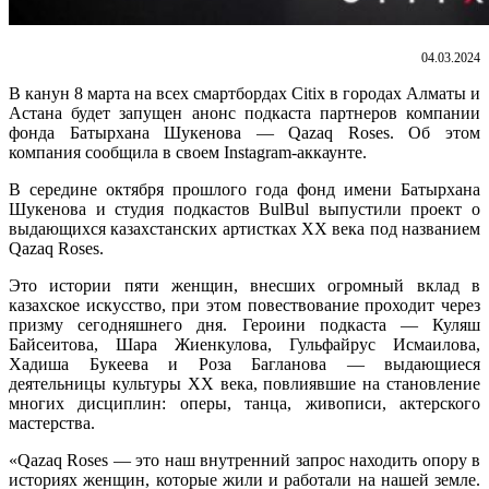
04.03.2024
В канун 8 марта на всех смартбордах Citix в городах Алматы и
Астана будет запущен анонс подкаста партнеров компании
фонда Батырхана Шукенова — Qazaq Roses. Об этом
компания сообщила в своем Instagram-аккаунте.
В середине октября прошлого года фонд имени Батырхана
Шукенова и студия подкастов BulBul выпустили проект о
выдающихся казахстанских артистках XX века под названием
Qazaq Roses.
Это истории пяти женщин, внесших огромный вклад в
казахское искусство, при этом повествование проходит через
призму сегодняшнего дня. Героини подкаста — Куляш
Байсеитова, Шара Жиенкулова, Гульфайрус Исмаилова,
Хадиша Букеева и Роза Багланова — выдающиеся
деятельницы культуры ХХ века, повлиявшие на становление
многих дисциплин: оперы, танца, живописи, актерского
мастерства.
«Qazaq Roses — это наш внутренний запрос находить опору в
историях женщин, которые жили и работали на нашей земле.