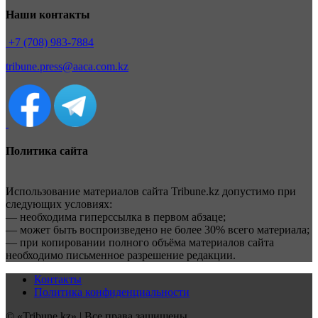
Наши контакты
+7 (708) 983-7884
tribune.press@aaca.com.kz
Политика сайта
Использование материалов сайта Tribune.kz допустимо при
следующих условиях:
— необходима гиперссылка в первом абзаце;
— может быть воспроизведено не более 30% всего материала;
— при копировании полного объёма материалов сайта
необходимо письменное разрешение редакции.
Контакты
Политика конфиденциальности
© «Tribune.kz» | Все права защищены