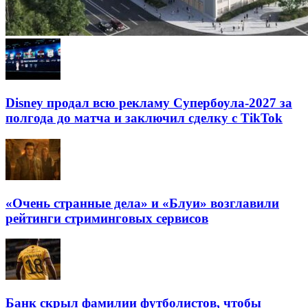
Disney продал всю рекламу Супербоула-2027 за
полгода до матча и заключил сделку с TikTok
«Очень странные дела» и «Блуи» возглавили
рейтинги стриминговых сервисов
Банк скрыл фамилии футболистов, чтобы