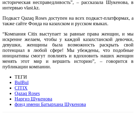
историческая несправедливость”, – рассказала Шукенова, в
интервью vlast.kz.
Подкаст Qazaq Roses доступен на всех подкаст-платформах, а
также сайте Фонда на казахском и русском языках.
“Компания Citix выступает за равные права женщин, и мы
искренне желаем, чтобы у каждой казахстанской девочки,
девушки, женщины была возможность раскрыть свой
потенциал в любой сфере! Мы убеждены, что подобные
инициативы смогут повлиять и вдохновить наших женщин
менять этот мир и вершить историю”, – говорится в
публикации компании.
ТЕГИ
BulBul
CITIX
Qazaq Roses
Наргиз Шукенова
фонд имени Батырхана Шукенова
Facebook
WhatsApp
Telegram