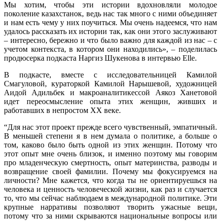
Мы хотим, чтобы эти истории вдохновляли молодое
поколение казахстанок, ведь нас так много с ними объединяет
и нам есть чему у них поучиться. Мы очень надеемся, что нам
удалось рассказать их истории так, как они этого заслуживают
– интересно, бережно и что было важно для каждой из нас – с
учетом контекста, в котором они находились», – поделилась
продюсерка подкаста Наргиз Шукенова в интервью Elle.
В подкасте, вместе с исследовательницей Камилой
Смагуловой, кураторкой Камилой Нарышевой, художницей
Аидой Адильбек и макроаналитикессой Аякоз Ханетовой
идет переосмысление опыта этих женщин, живших и
работавших в непростом ХХ веке.
“Для нас этот проект прежде всего чувственный, эмпатичный.
В меньшей степени я в нем думала о политике, а больше о
том, каково было быть одной из этих женщин. Потому что
этот опыт мне очень близок, и именно поэтому мы говорим
про младенческую смертность, опыт материнства, разводы и
возвращение своей фамилии. Почему мы фокусируемся на
личности? Мне кажется, что когда ты не ориентируешься на
человека и ценность человеческой жизни, как раз и случается
то, что мы сейчас наблюдаем в международной политике. Эти
крупные нарративы позволяют творить ужасные вещи,
потому что за ними скрываются национальные вопросы или