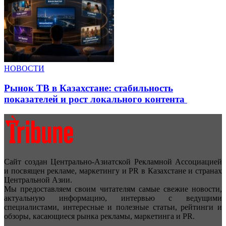
НОВОСТИ
Рынок ТВ в Казахстане: стабильность
показателей и рост локального контента
Сайт создан Центрально-Азиатской Рекламной Ассоциацией
и посвящен рекламе, маркетингу и PR в Казахстане и странах
Центральной Азии.
Мы предоставляем своим читателям самые свежие новости,
актуальную информацию, интервью с ведущими
специалистами, интересные и полезные статьи, рейтинги и
обзоры, касающиеся рынка рекламы, маркетинга и PR.