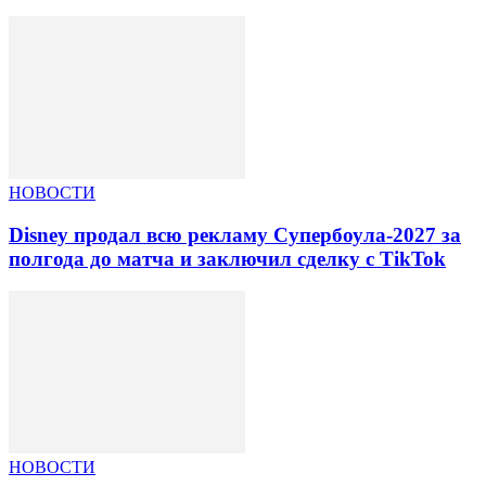
НОВОСТИ
Disney продал всю рекламу Супербоула-2027 за
полгода до матча и заключил сделку с TikTok
НОВОСТИ