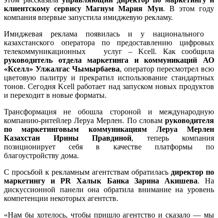
клиентскому сервису Магнум Мария Мун
. В этом году
компания впервые запустила имиджевую рекламу.
Имиджевая реклама появилась и у национального
казахстанского оператора по предоставлению цифровых
телекоммуникационных услуг – Kcell. Как сообщила
руководитель отдела маркетинга и коммуникаций АО
«Кселл» Улжалгас Чымырбаева
, оператор пересмотрел всю
цветовую палитру и прекратил использование стандартных
тонов. Сегодня Kcell работает над запуском новых продуктов
и переходит в новые форматы.
Трансформация не обошла стороной и международную
компанию-ритейлер Леруа Мерлен. По словам
руководителя
по маркетинговым коммуникациям Леруа Мерлен
Казахстан Ирины Правдиной
, теперь компания
позиционирует себя в качестве платформы по
благоустройству дома.
С просьбой к рекламным агентствам обратилась
директор по
маркетингу и PR Халык Банка Зарина Акишева
. На
дискуссионной панели она обратила внимание на уровень
компетенции некоторых агентств.
«Нам бы хотелось, чтобы пришло агентство и сказало — мы