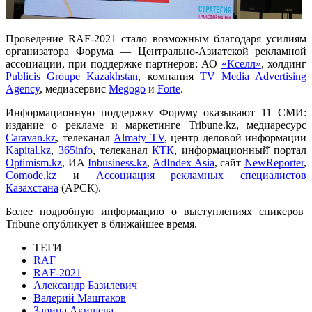
Проведение RAF-2021 стало возможным благодаря усилиям
организатора Форума — Центрально-Азиатской рекламной
ассоциации, при поддержке партнеров: АО
«Кселл»
, холдинг
Publicis Groupe Kazakhstan
, компания
TV Media Advertising
Agency
, медиасервис
Megogo
и
Fortе
.
Информационную поддержку Форуму оказывают 11 СМИ:
издание о рекламе и маркетинге Tribune.kz, медиаресурс
Caravan.kz
, телеканал
Almaty TV
, центр деловой информации
Kapital.kz
,
365info
, телеканал
КТК
, информационный̆ портал
Optimism.kz
, ИА
Inbusiness.kz
,
AdIndex Asia
, сайт
NewReporter
,
Comode.kz
и
Ассоциация рекламных специалистов
Казахстана
(АРСК).
Более подробную информацию о выступлениях спикеров
Tribune опубликует в ближайшее время.
ТЕГИ
RAF
RAF-2021
Александр Базилевич
Валерий Маштаков
Зарина Акишева