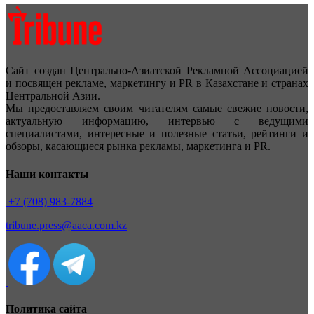
Сайт создан Центрально-Азиатской Рекламной Ассоциацией
и посвящен рекламе, маркетингу и PR в Казахстане и странах
Центральной Азии.
Мы предоставляем своим читателям самые свежие новости,
актуальную информацию, интервью с ведущими
специалистами, интересные и полезные статьи, рейтинги и
обзоры, касающиеся рынка рекламы, маркетинга и PR.
Наши контакты
+7 (708) 983-7884
tribune.press@aaca.com.kz
Политика сайта