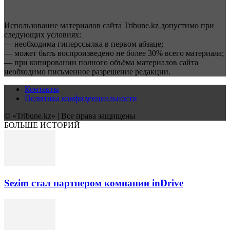
Использование материалов сайта Tribune.kz допустимо при
следующих условиях:
— необходима гиперссылка в первом абзаце;
— может быть воспроизведено не более 30% всего материала;
— при копировании полного объёма материалов сайта
необходимо письменное разрешение редакции.
Контакты
Политика конфиденциальности
© «Tribune.kz» | Все права защищены
БОЛЬШЕ ИСТОРИЙ
Sezim стал партнером компании inDrive