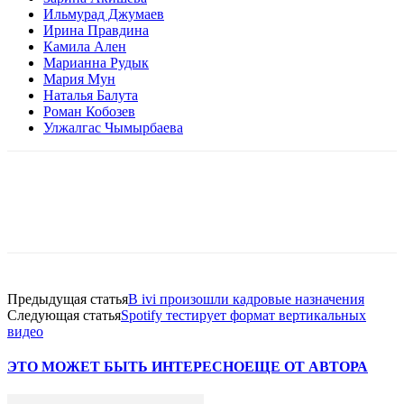
Ильмурад Джумаев
Ирина Правдина
Камила Ален
Марианна Рудык
Мария Мун
Наталья Балута
Роман Кобозев
Улжалгас Чымырбаева
Facebook
WhatsApp
Telegram
Предыдущая статья
В ivi произошли кадровые назначения
Следующая статья
Spotify тестирует формат вертикальных
видео
ЭТО МОЖЕТ БЫТЬ ИНТЕРЕСНО
ЕЩЕ ОТ АВТОРА