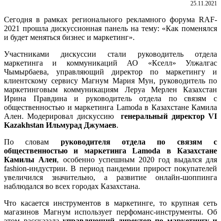
25.11.2021
Сегодня в рамках регионального рекламного форума RAF-
2021 прошла дискуссионная панель на тему: «Как поменялся
и будет меняться бизнес и маркетинг».
Участниками дискуссии стали руководитель отдела
маркетинга и коммуникаций АО «Кселл» Улжалгас
Чымырбаева, управляющий директор по маркетингу и
клиентскому сервису Магнум Мария Мун, руководитель по
маркетинговым коммуникациям Леруа Мерлен Казахстан
Ирина Правдина и руководитель отдела по связям с
общественностью и маркетинга Lamoda в Казахстане Камила
Ален. Модерировал дискуссию
генеральный директор VI
Kazakhstan Ильмурад Джумаев
.
По словам
руководителя отдела по связям с
общественностью и маркетинга Lamoda в Казахстане
Камилы Ален
, особенно успешным 2020 год выдался для
fashion-индустрии. В период пандемии прирост покупателей
увеличился значительно, а развитие онлайн-шоппинга
наблюдался во всех городах Казахстана.
Что касается инструментов в маркетинге, то крупная сеть
магазинов Магнум использует перфоманс-инструменты. Об
этом рассказала
управляющий директор по маркетингу и