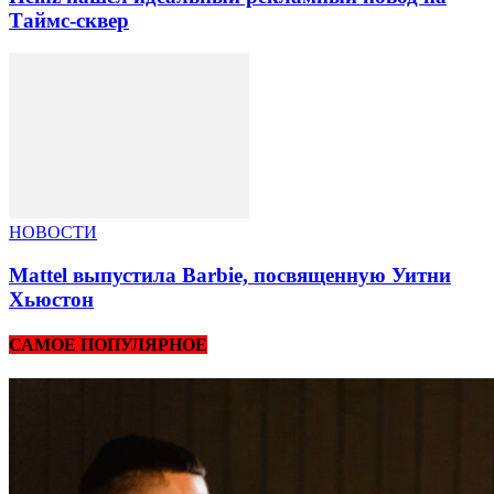
Таймс-сквер
НОВОСТИ
Mattel выпустила Barbie, посвященную Уитни
Хьюстон
САМОЕ ПОПУЛЯРНОЕ