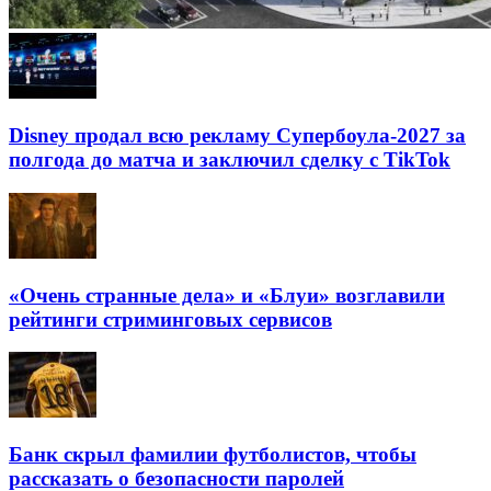
Disney продал всю рекламу Супербоула-2027 за
полгода до матча и заключил сделку с TikTok
«Очень странные дела» и «Блуи» возглавили
рейтинги стриминговых сервисов
Банк скрыл фамилии футболистов, чтобы
рассказать о безопасности паролей