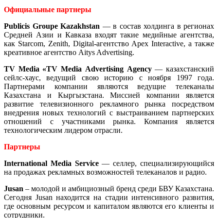
Официальные партнеры
Publicis
Groupe
Kazakhstan
— в состав холдинга в регионах
Средней Азии и Кавказа входят такие медийные агентства,
как Starcom, Zenith, Digital-агентство Apex Interactive, а также
креативное агентство Aitys Advertising.
TV
Media «TV
Media
Advertising
Agency
— казахстанский
сейлс-хаус, ведущий свою историю с ноября 1997 года.
Партнерами компании являются ведущие телеканалы
Казахстана и Кыргызстана. Миссией компании является
развитие телевизионного рекламного рынка посредством
внедрения новых технологий с выстраиванием партнерских
отношений с участниками рынка. Компания является
технологическим лидером отрасли.
Партнеры
International
Media
Service
— селлер, специализирующийся
на продажах рекламных возможностей телеканалов и радио.
Jusan
– молодой и амбициозный бренд среди БВУ Казахстана.
Сегодня Jusan находится на стадии интенсивного развития,
где основным ресурсом и капиталом являются его клиенты и
сотрудники.