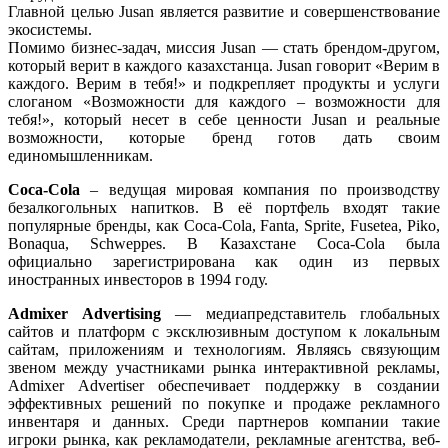
Главной целью Jusan является развитие и совершенствование
экосистемы.
Помимо бизнес-задач, миссия Jusan — стать брендом-другом,
который верит в каждого казахстанца. Jusan говорит «Верим в
каждого. Верим в тебя!» и подкрепляет продукты и услуги
слоганом «Возможности для каждого – возможности для
тебя!», который несет в себе ценности Jusan и реальные
возможности, которые бренд готов дать своим
единомышленникам.
Coca-Cola
– ведущая мировая компания по производству
безалкогольных напитков. В её портфель входят такие
популярные бренды, как Coca-Cola, Fanta, Sprite, Fusetea, Piko,
Bonaqua, Schweppes. В Казахстане Coca-Cola была
официально зарегистрирована как один из первых
иностранных инвесторов в 1994 году.
Admixer Advertising
— медиапредставитель глобальных
сайтов и платформ с эксклюзивным доступом к локальным
сайтам, приложениям и технологиям. Являясь связующим
звеном между участниками рынка интерактивной рекламы,
Admixer Advertiser обеспечивает поддержку в создании
эффективных решений по покупке и продаже рекламного
инвентаря и данных. Среди партнеров компании такие
игроки рынка, как рекламодатели, рекламные агентства, веб-