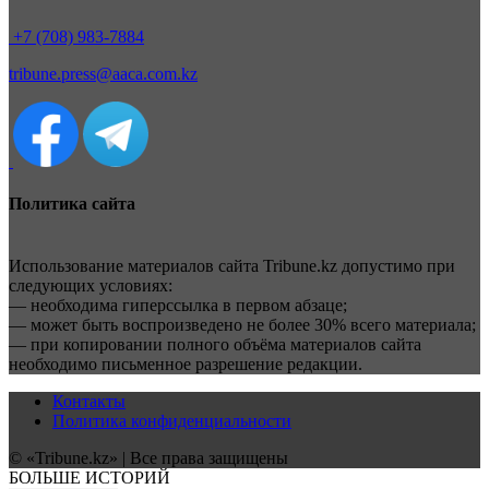
+7 (708) 983-7884
tribune.press@aaca.com.kz
Политика сайта
Использование материалов сайта Tribune.kz допустимо при
следующих условиях:
— необходима гиперссылка в первом абзаце;
— может быть воспроизведено не более 30% всего материала;
— при копировании полного объёма материалов сайта
необходимо письменное разрешение редакции.
Контакты
Политика конфиденциальности
© «Tribune.kz» | Все права защищены
БОЛЬШЕ ИСТОРИЙ