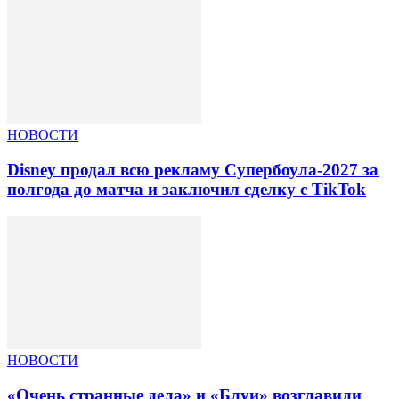
НОВОСТИ
Disney продал всю рекламу Супербоула-2027 за
полгода до матча и заключил сделку с TikTok
НОВОСТИ
«Очень странные дела» и «Блуи» возглавили