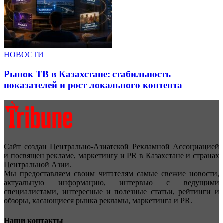
НОВОСТИ
Рынок ТВ в Казахстане: стабильность
показателей и рост локального контента
Сайт создан Центрально-Азиатской Рекламной Ассоциацией
и посвящен рекламе, маркетингу и PR в Казахстане и странах
Центральной Азии.
Мы предоставляем своим читателям самые свежие новости,
актуальную информацию, интервью с ведущими
специалистами, интересные и полезные статьи, рейтинги и
обзоры, касающиеся рынка рекламы, маркетинга и PR.
Наши контакты