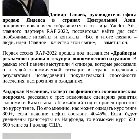
Данияр Танаев, руководитель офиса
продаж Яндекса в странах Центральной Азии
,
поприветствовал всех собравшихся и от лица Yandex Ads,
главного партнера RAF-2022, посоветовал найти для себя
необходимые инсайты и контакты. «Все в итоге связано –
люди, идеи. Главное – качество этой связи», — заметил он.
Первая сессия RAF-2022 прошла под названием
«Драйверы
рекламного рынка в текущей экономической ситуации»
. В
рамках этой панели выступили 4 спикера, которые рассказали
о текущей экономической ситуации в стране, поделились
результатами исследований покупательской способности
населения, настроениях и ожиданиях.
Айдархан Кусаинов, эксперт по финансово-экономическим
вопросам,
рассказал о трех возможных сценариях развития
экономики Казахстана в ближайший год и привел прогнозы
по курсу тенге. По его мнению, нас может ожидать курс тенге
800+, если падение нефти составит 40-45%. Если будут
увеличены трансферты из Нацфонда, то возможен курс 550-
600 тенге за 1 доллар США.