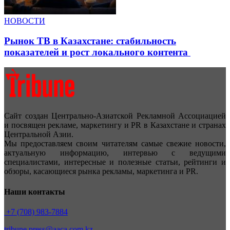
НОВОСТИ
Рынок ТВ в Казахстане: стабильность
показателей и рост локального контента
Сайт создан Центрально-Азиатской Рекламной Ассоциацией
и посвящен рекламе, маркетингу и PR в Казахстане и странах
Центральной Азии.
Мы предоставляем своим читателям самые свежие новости,
актуальную информацию, интервью с ведущими
специалистами, интересные и полезные статьи, рейтинги и
обзоры, касающиеся рынка рекламы, маркетинга и PR.
Наши контакты
+7 (708) 983-7884
tribune.press@aaca.com.kz