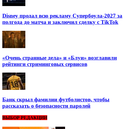
Disney продал всю рекламу Супербоула-2027 за
полгода до матча и заключил сделку с TikTok
«Очень странные дела» и «Блуи» возглавили
рейтинги стриминговых сервисов
Банк скрыл фамилии футболистов, чтобы
рассказать о безопасности паролей
ВЫБОР РЕДАКЦИИ