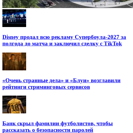
Disney продал всю рекламу Супербоула-2027 за
полгода до матча и заключил сделку с TikTok
«Очень странные дела» и «Блуи» возглавили
рейтинги стриминговых сервисов
Банк скрыл фамилии футболистов, чтобы
рассказать о безопасности паролей