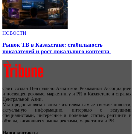
НОВОСТИ
Рынок ТВ в Казахстане: стабильность
показателей и рост локального контента
Сайт создан Центрально-Азиатской Рекламной Ассоциацией
и посвящен рекламе, маркетингу и PR в Казахстане и странах
Центральной Азии.
Мы предоставляем своим читателям самые свежие новости,
актуальную информацию, интервью с ведущими
специалистами, интересные и полезные статьи, рейтинги и
обзоры, касающиеся рынка рекламы, маркетинга и PR.
Наши контакты