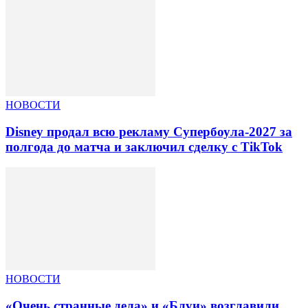
НОВОСТИ
Disney продал всю рекламу Супербоула-2027 за
полгода до матча и заключил сделку с TikTok
НОВОСТИ
«Очень странные дела» и «Блуи» возглавили