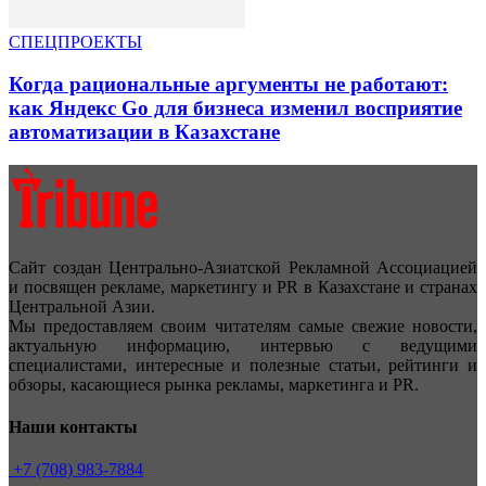
СПЕЦПРОЕКТЫ
Когда рациональные аргументы не работают:
как Яндекс Go для бизнеса изменил восприятие
автоматизации в Казахстане
Сайт создан Центрально-Азиатской Рекламной Ассоциацией
и посвящен рекламе, маркетингу и PR в Казахстане и странах
Центральной Азии.
Мы предоставляем своим читателям самые свежие новости,
актуальную информацию, интервью с ведущими
специалистами, интересные и полезные статьи, рейтинги и
обзоры, касающиеся рынка рекламы, маркетинга и PR.
Наши контакты
+7 (708) 983-7884