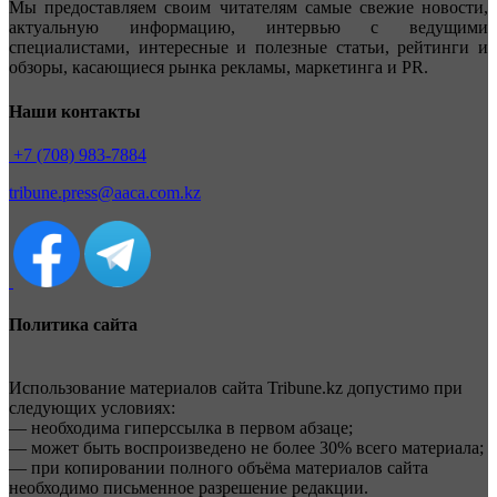
Мы предоставляем своим читателям самые свежие новости,
актуальную информацию, интервью с ведущими
специалистами, интересные и полезные статьи, рейтинги и
обзоры, касающиеся рынка рекламы, маркетинга и PR.
Наши контакты
+7 (708) 983-7884
tribune.press@aaca.com.kz
Политика сайта
Использование материалов сайта Tribune.kz допустимо при
следующих условиях:
— необходима гиперссылка в первом абзаце;
— может быть воспроизведено не более 30% всего материала;
— при копировании полного объёма материалов сайта
необходимо письменное разрешение редакции.