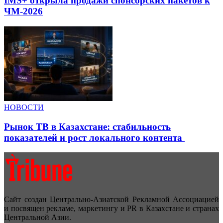
IMS+ открыла продажи спонсорских пакетов к
ЧМ-2026
НОВОСТИ
Рынок ТВ в Казахстане: стабильность
показателей и рост локального контента
Сайт создан Центрально-Азиатской Рекламной Ассоциацией
и посвящен рекламе, маркетингу и PR в Казахстане и странах
Центральной Азии.