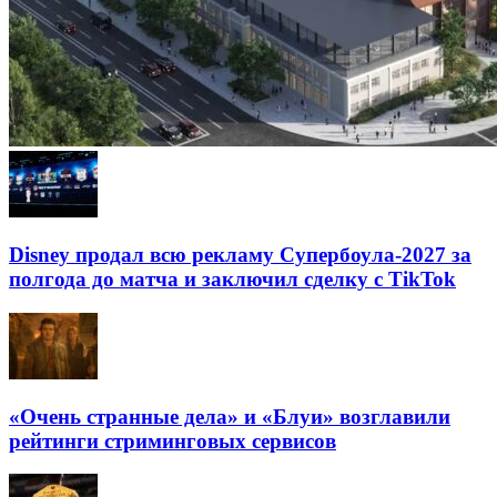
Disney продал всю рекламу Супербоула-2027 за
полгода до матча и заключил сделку с TikTok
«Очень странные дела» и «Блуи» возглавили
рейтинги стриминговых сервисов