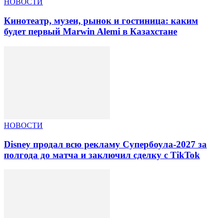
НОВОСТИ
Кинотеатр, музеи, рынок и гостиница: каким
будет первый Marwin Alemi в Казахстане
НОВОСТИ
Disney продал всю рекламу Супербоула-2027 за
полгода до матча и заключил сделку с TikTok