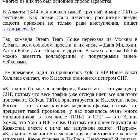
многих из них это был основной способ заработка.
В Алматы 13-14 мая прошел самый крупный в мире TikTok-
фестиваль. Как позже стало известно, российские звезды
соцсети приехали не только ради выступления, пишет
saryarqanews.kz
.
Так, команда Dream Team House переехала из Москвы в
Алматы всем составом проекта, в их числе – Даня Милохин,
Артур Бабич, Аня Покров и другие. В казахстанском TikTok
можно заметить коллаборации с популярными видео-
мейкерами.
Тем временем, один из продюсеров Yolo и BIP House Асхат
Халимов считает, что Казахстан становится центром СНГ.
«Казахстан больше не периферия, Казахстан — это уже центр
СНГ, потому что весь трафик уже отсюда идет, все для этого
приезжают. Сейчас TikTok ориентируется на Казахстан, после
России – это вторая крупная медиаплатформа, потому что
прецедент такой произошел, у нас появилось очень много
миллионников, в том числе ТОП-1 в СНГ — это Алина
Хомяк, это Yolo и BIP House. Поэтому они ориентируются на
Казахстан, вместе с ними мы запускали хештег «Наурыз»,
«Қазақстан мәдениеті» и многие другие внутренние хештеги
запускаем. Какое будущее у TikTok в Казахстане? Я считаю,