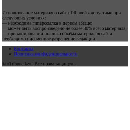
Использование материалов сайта Tribune.kz допустимо при
следующих условиях:
— необходима гиперссылка в первом абзаце;
— может быть воспроизведено не более 30% всего материала;
— при копировании полного объёма материалов сайта
необходимо письменное разрешение редакции.
Контакты
Политика конфиденциальности
© «Tribune.kz» | Все права защищены