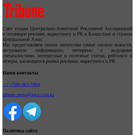
Сайт создан Центрально-Азиатской Рекламной Ассоциацией
и посвящен рекламе, маркетингу и PR в Казахстане и странах
Центральной Азии.
Мы предоставляем своим читателям самые свежие новости,
актуальную информацию, интервью с ведущими
специалистами, интересные и полезные статьи, рейтинги и
обзоры, касающиеся рынка рекламы, маркетинга и PR.
Наши контакты
+7 (708) 983-7884
tribune.press@aaca.com.kz
Политика сайта