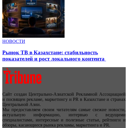
НОВОСТИ
Рынок ТВ в Казахстане: стабильность
показателей и рост локального контента
Сайт создан Центрально-Азиатской Рекламной Ассоциацией
и посвящен рекламе, маркетингу и PR в Казахстане и странах
Центральной Азии.
Мы предоставляем своим читателям самые свежие новости,
актуальную информацию, интервью с ведущими
специалистами, интересные и полезные статьи, рейтинги и
обзоры, касающиеся рынка рекламы, маркетинга и PR.