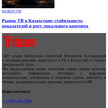
НОВОСТИ
Рынок ТВ в Казахстане: стабильность
показателей и рост локального контента
Сайт создан Центрально-Азиатской Рекламной Ассоциацией
и посвящен рекламе, маркетингу и PR в Казахстане и странах
Центральной Азии.
Мы предоставляем своим читателям самые свежие новости,
актуальную информацию, интервью с ведущими
специалистами, интересные и полезные статьи, рейтинги и
обзоры, касающиеся рынка рекламы, маркетинга и PR.
Наши контакты
+7 (708) 983-7884