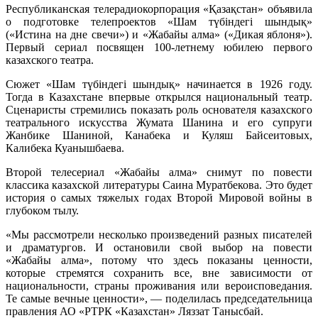
Республиканская телерадиокорпорация «Қазақстан» объявила
о подготовке телепроектов «Шам түбіндегі шындық»
(«Истина на дне свечи») и «Жабайы алма» («Дикая яблоня»).
Первый сериал посвящен 100-летнему юбилею первого
казахского театра.
Сюжет «Шам түбіндегі шындық» начинается в 1926 году.
Тогда в Казахстане впервые открылся национальный театр.
Сценаристы стремились показать роль основателя казахского
театрального искусства Жумата Шанина и его супруги
Жанбике Шаниной, Канабека и Куляш Байсеитовых,
Калибека Куанышбаева.
Второй телесериал «Жабайы алма» снимут по повести
классика казахской литературы Саина Муратбекова. Это будет
история о самых тяжелых годах Второй Мировой войны в
глубоком тылу.
«Мы рассмотрели несколько произведений разных писателей
и драматургов. И остановили свой выбор на повести
«Жабайы алма», потому что здесь показаны ценности,
которые стремятся сохранить все, вне зависимости от
национальности, страны проживания или вероисповедания.
Те самые вечные ценности», — поделилась председательница
правления АО «РТРК «Казахстан» Ляззат Танысбай.