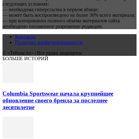
следующих условиях:
— необходима гиперссылка в первом абзаце;
— может быть воспроизведено не более 30% всего материала;
— при копировании полного объёма материалов сайта
необходимо письменное разрешение редакции.
Контакты
Политика конфиденциальности
© «Tribune.kz» | Все права защищены
БОЛЬШЕ ИСТОРИЙ
Columbia Sportswear начала крупнейшее
обновление своего бренда за последнее
десятилетие