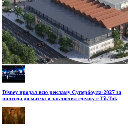
Disney продал всю рекламу Супербоула-2027 за
полгода до матча и заключил сделку с TikTok