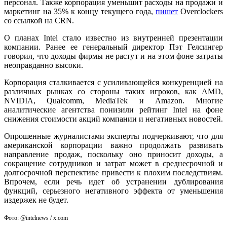
персонал. Также корпорация уменьшит расходы на продажи и
маркетинг на 35% к концу текущего года,
пишет
Overclockers
со ссылкой на CRN.
О планах Intel стало известно из внутренней презентации
компании. Ранее ее генеральный директор Пэт Гелсингер
говорил, что доходы фирмы не растут и на этом фоне затраты
неоправданно высоки.
Корпорация сталкивается с усиливающейся конкуренцией на
различных рынках со стороны таких игроков, как AMD,
NVIDIA, Qualcomm, MediaTek и Amazon. Многие
аналитические агентства понизили рейтинг Intel на фоне
снижения стоимости акций компании и негативных новостей.
Опрошенные журналистами эксперты подчеркивают, что для
американской корпорации важно продолжать развивать
направление продаж, поскольку оно приносит доходы, а
сокращение сотрудников и затрат может в среднесрочной и
долгосрочной перспективе привести к плохим последствиям.
Впрочем, если речь идет об устранении дублирования
функций, серьезного негативного эффекта от уменьшения
издержек не будет.
Фото: @intelnews / x.com