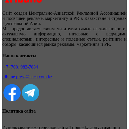
Сайт создан Центрально-Азиатской Рекламной Ассоциацией
и посвящен рекламе, маркетингу и PR в Казахстане и странах
Центральной Азии.
Мы предоставляем своим читателям самые свежие новости,
актуальную информацию, интервью с ведущими
специалистами, интересные и полезные статьи, рейтинги и
обзоры, касающиеся рынка рекламы, маркетинга и PR.
Наши контакты
+7 (708) 983-7884
tribune.press@aaca.com.kz
Политика сайта
Использование материалов сайта Tribune.kz допустимо при