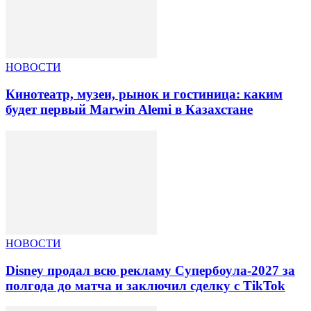
НОВОСТИ
Кинотеатр, музеи, рынок и гостиница: каким
будет первый Marwin Alemi в Казахстане
НОВОСТИ
Disney продал всю рекламу Супербоула-2027 за
полгода до матча и заключил сделку с TikTok