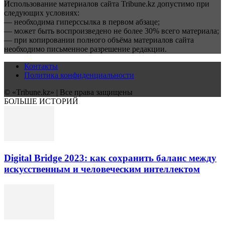
Использование материалов сайта Tribune.kz допустимо при
следующих условиях:
— необходима гиперссылка в первом абзаце;
— может быть воспроизведено не более 30% всего материала;
— при копировании полного объёма материалов сайта
необходимо письменное разрешение редакции.
Контакты
Политика конфиденциальности
© «Tribune.kz» | Все права защищены
БОЛЬШЕ ИСТОРИЙ
Digital Bridge 2023: как сохранить баланс между
искусственным и человеческим интеллектом