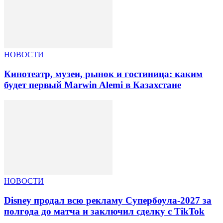
НОВОСТИ
Кинотеатр, музеи, рынок и гостиница: каким
будет первый Marwin Alemi в Казахстане
НОВОСТИ
Disney продал всю рекламу Супербоула-2027 за
полгода до матча и заключил сделку с TikTok