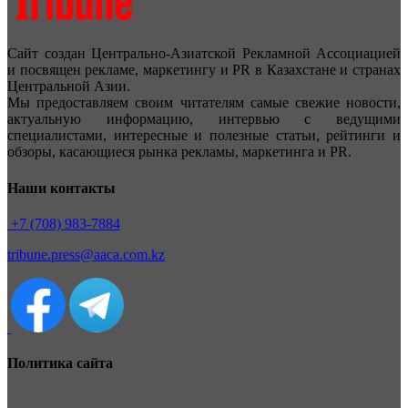
Сайт создан Центрально-Азиатской Рекламной Ассоциацией
и посвящен рекламе, маркетингу и PR в Казахстане и странах
Центральной Азии.
Мы предоставляем своим читателям самые свежие новости,
актуальную информацию, интервью с ведущими
специалистами, интересные и полезные статьи, рейтинги и
обзоры, касающиеся рынка рекламы, маркетинга и PR.
Наши контакты
+7 (708) 983-7884
tribune.press@aaca.com.kz
Политика сайта