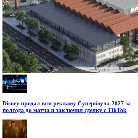
Disney продал всю рекламу Супербоула-2027 за
полгода до матча и заключил сделку с TikTok