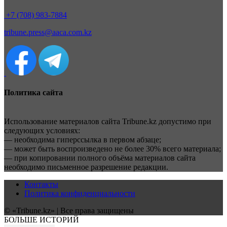
+7 (708) 983-7884
tribune.press@aaca.com.kz
Политика сайта
Использование материалов сайта Tribune.kz допустимо при
следующих условиях:
— необходима гиперссылка в первом абзаце;
— может быть воспроизведено не более 30% всего материала;
— при копировании полного объёма материалов сайта
необходимо письменное разрешение редакции.
Контакты
Политика конфиденциальности
© «Tribune.kz» | Все права защищены
БОЛЬШЕ ИСТОРИЙ