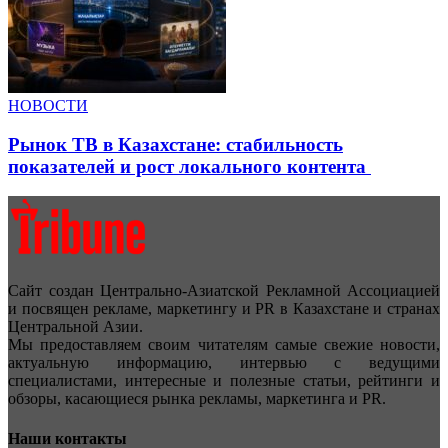
НОВОСТИ
Рынок ТВ в Казахстане: стабильность
показателей и рост локального контента
Сайт создан Центрально-Азиатской Рекламной Ассоциацией
и посвящен рекламе, маркетингу и PR в Казахстане и странах
Центральной Азии.
Мы предоставляем своим читателям самые свежие новости,
актуальную информацию, интервью с ведущими
специалистами, интересные и полезные статьи, рейтинги и
обзоры, касающиеся рынка рекламы, маркетинга и PR.
Наши контакты