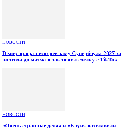
НОВОСТИ
Disney продал всю рекламу Супербоула-2027 за
полгода до матча и заключил сделку с TikTok
НОВОСТИ
«Очень странные дела» и «Блуи» возглавили