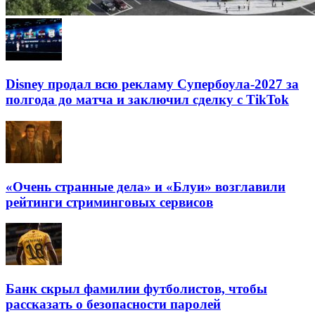
Disney продал всю рекламу Супербоула-2027 за
полгода до матча и заключил сделку с TikTok
«Очень странные дела» и «Блуи» возглавили
рейтинги стриминговых сервисов
Банк скрыл фамилии футболистов, чтобы
рассказать о безопасности паролей