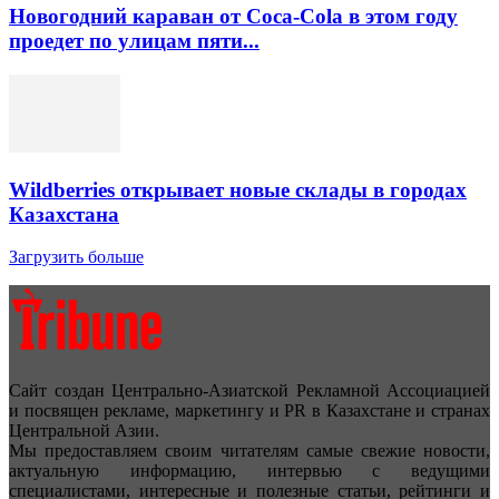
Новогодний караван от Coca-Cola в этом году
проедет по улицам пяти...
Wildberries открывает новые склады в городах
Казахстана
Загрузить больше
Сайт создан Центрально-Азиатской Рекламной Ассоциацией
и посвящен рекламе, маркетингу и PR в Казахстане и странах
Центральной Азии.
Мы предоставляем своим читателям самые свежие новости,
актуальную информацию, интервью с ведущими
специалистами, интересные и полезные статьи, рейтинги и