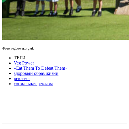
Фото vegpower.org.uk
ТЕГИ
Veg Power
«Eat Them To Defeat Them»
здоровый образ жизни
реклама
социальная реклама
Facebook
WhatsApp
Telegram