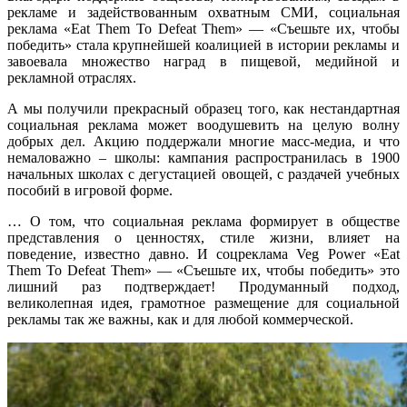
рекламе и задействованным охватным СМИ, социальная
реклама «Eat Them To Defeat Them» — «Съешьте их, чтобы
победить» стала крупнейшей коалицией в истории рекламы и
завоевала множество наград в пищевой, медийной и
рекламной отраслях.
А мы получили прекрасный образец того, как нестандартная
социальная реклама может воодушевить на целую волну
добрых дел. Акцию поддержали многие масс-медиа, и что
немаловажно – школы: кампания распространилась в 1900
начальных школах с дегустацией овощей, с раздачей учебных
пособий в игровой форме.
… О том, что социальная реклама формирует в обществе
представления о ценностях, стиле жизни, влияет на
поведение, известно давно. И соцреклама Veg Power «Eat
Them To Defeat Them» — «Съешьте их, чтобы победить» это
лишний раз подтверждает! Продуманный подход,
великолепная идея, грамотное размещение для социальной
рекламы так же важны, как и для любой коммерческой.