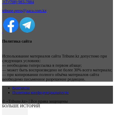
+7 (708) 983-7884
tribune.press@aaca.com.kz
Политика сайта
Использование материалов сайта Tribune.kz допустимо при
следующих условиях:
— необходима гиперссылка в первом абзаце;
— может быть воспроизведено не более 30% всего материала;
— при копировании полного объёма материалов сайта
необходимо письменное разрешение редакции.
Контакты
Политика конфиденциальности
© «Tribune.kz» | Все права защищены
БОЛЬШЕ ИСТОРИЙ