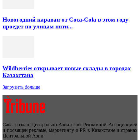
Новогодний караван от Coca-Cola в этом году
проедет по улицам пяти...
Wildberries открывает новые склады в городах
Казахстана
Загрузить больше
Сайт создан Центрально-Азиатской Рекламной Ассоциацией
и посвящен рекламе, маркетингу и PR в Казахстане и странах
Центральной Азии.