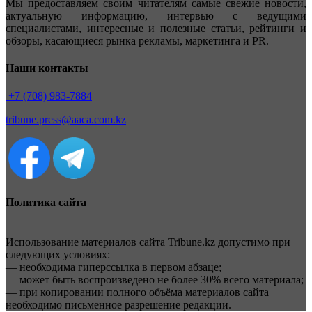
Мы предоставляем своим читателям самые свежие новости,
актуальную информацию, интервью с ведущими
специалистами, интересные и полезные статьи, рейтинги и
обзоры, касающиеся рынка рекламы, маркетинга и PR.
Наши контакты
+7 (708) 983-7884
tribune.press@aaca.com.kz
Политика сайта
Использование материалов сайта Tribune.kz допустимо при
следующих условиях:
— необходима гиперссылка в первом абзаце;
— может быть воспроизведено не более 30% всего материала;
— при копировании полного объёма материалов сайта
необходимо письменное разрешение редакции.