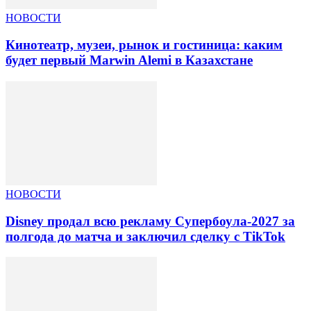
НОВОСТИ
Кинотеатр, музеи, рынок и гостиница: каким
будет первый Marwin Alemi в Казахстане
НОВОСТИ
Disney продал всю рекламу Супербоула-2027 за
полгода до матча и заключил сделку с TikTok