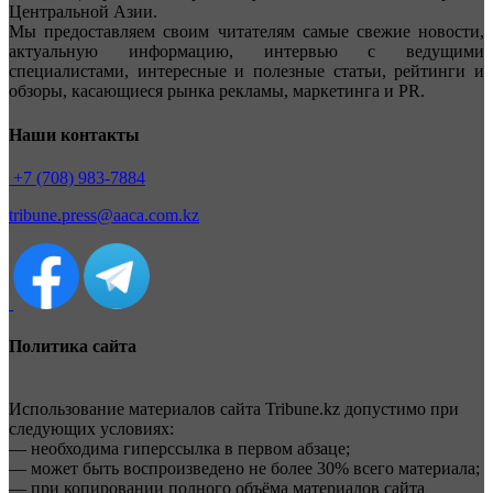
Центральной Азии.
Мы предоставляем своим читателям самые свежие новости,
актуальную информацию, интервью с ведущими
специалистами, интересные и полезные статьи, рейтинги и
обзоры, касающиеся рынка рекламы, маркетинга и PR.
Наши контакты
+7 (708) 983-7884
tribune.press@aaca.com.kz
Политика сайта
Использование материалов сайта Tribune.kz допустимо при
следующих условиях:
— необходима гиперссылка в первом абзаце;
— может быть воспроизведено не более 30% всего материала;
— при копировании полного объёма материалов сайта