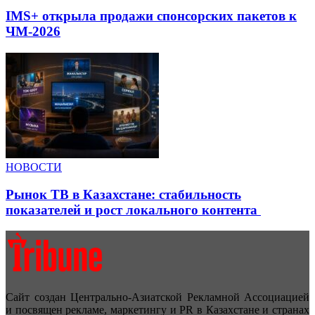
IMS+ открыла продажи спонсорских пакетов к
ЧМ-2026
НОВОСТИ
Рынок ТВ в Казахстане: стабильность
показателей и рост локального контента
Сайт создан Центрально-Азиатской Рекламной Ассоциацией
и посвящен рекламе, маркетингу и PR в Казахстане и странах