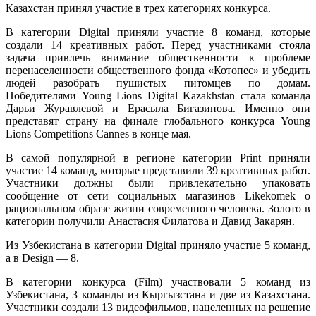
Казахстан принял участие в трех категориях конкурса.
В категории Digital приняли участие 8 команд, которые
создали 14 креативных работ. Перед участниками стояла
задача привлечь внимание общественности к проблеме
перенаселенности общественного фонда «Котопес» и убедить
людей разобрать пушистых питомцев по домам.
Победителями Young Lions Digital Kazakhstan стала команда
Дарьи Журавлевой и Ерасыла Бигазинова. Именно они
представят страну на финале глобального конкурса Young
Lions Competitions Cannes в конце мая.
В самой популярной в регионе категории Print приняли
участие 14 команд, которые представили 39 креативных работ.
Участники должны были привлекательно упаковать
сообщение от сети социальных магазинов Likekomek о
рациональном образе жизни современного человека. Золото в
категории получили Анастасия Филатова и Давид Закарян.
Из Узбекистана в категории Digital приняло участие 5 команд,
а в Design — 8.
В категории конкурса (Film) участвовали 5 команд из
Узбекистана, 3 команды из Кыргызстана и две из Казахстана.
Участники создали 13 видеофильмов, нацеленных на решение