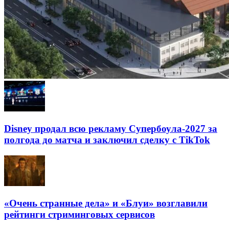
Disney продал всю рекламу Супербоула-2027 за
полгода до матча и заключил сделку с TikTok
«Очень странные дела» и «Блуи» возглавили
рейтинги стриминговых сервисов