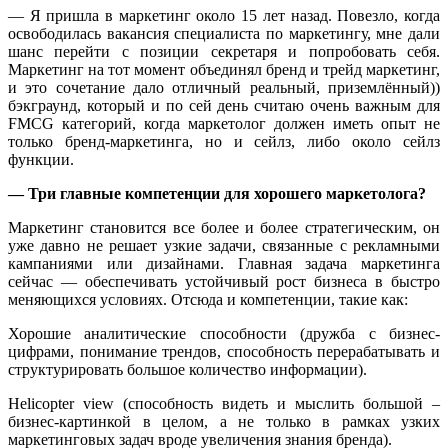
— Я пришла в маркетинг около 15 лет назад. Повезло, когда
освободилась вакансия специалиста по маркетингу, мне дали
шанс перейти с позиции секретаря и попробовать себя.
Маркетинг на тот момент объединял бренд и трейд маркетинг,
и это сочетание дало отличный реальный, приземлённый))
бэкграунд, который и по сей день считаю очень важным для
FMCG категорий, когда маркетолог должен иметь опыт не
только бренд-маркетинга, но и сейлз, либо около сейлз
функции.
— Три главные компетенции для хорошего маркетолога?
Маркетинг становится все более и более стратегическим, он
уже давно не решает узкие задачи, связанные с рекламными
кампаниями или дизайнами. Главная задача маркетинга
сейчас — обеспечивать устойчивый рост бизнеса в быстро
меняющихся условиях. Отсюда и компетенции, такие как:
Хорошие аналитические способности (дружба с бизнес-
цифрами, понимание трендов, способность перерабатывать и
структурировать большое количество информации).
Helicopter view (способность видеть и мыслить большой –
бизнес-картинкой в целом, а не только в рамках узких
маркетинговых задач вроде увеличения знания бренда).