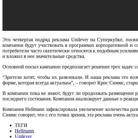
Это четвертая подряд реклама Unilever на Суперкубке, посв
компании будут участвовать в программах корпоративной и с
потребители часто скептически относятся к подобным усилиям
и вложил в нее значительные средства.
Основной посыл кампании предполагает решение трех задач: с
“Зрители хотят, чтобы их развлекали. И наша реклама это в
форме, которая всегда актуальна”, – говорит Крис Симмс, ста
В компании пока не знают, будут ли продолжать размещение 
последнего состязания. Компания анализирует данные о реакц
Компания Hellmann зафиксировала увеличение количества ра
Симмс говорит, что с его точки зрения, эта реклама очень ак
ТЕГИ
Hellmann
Unilever