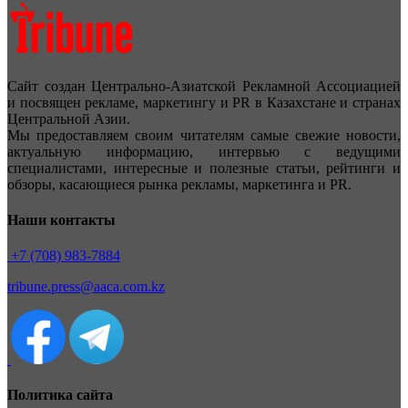
Сайт создан Центрально-Азиатской Рекламной Ассоциацией
и посвящен рекламе, маркетингу и PR в Казахстане и странах
Центральной Азии.
Мы предоставляем своим читателям самые свежие новости,
актуальную информацию, интервью с ведущими
специалистами, интересные и полезные статьи, рейтинги и
обзоры, касающиеся рынка рекламы, маркетинга и PR.
Наши контакты
+7 (708) 983-7884
tribune.press@aaca.com.kz
Политика сайта