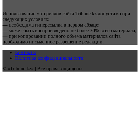
Использование материалов сайта Tribune.kz допустимо при
следующих условиях:
— необходима гиперссылка в первом абзаце;
— может быть воспроизведено не более 30% всего материала;
— при копировании полного объёма материалов сайта
необходимо письменное разрешение редакции.
Контакты
Политика конфиденциальности
© «Tribune.kz» | Все права защищены