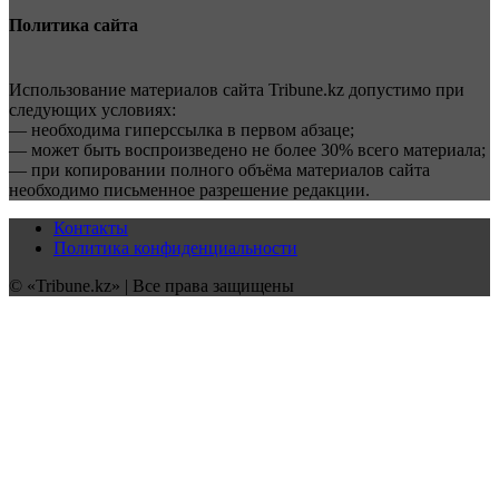
Политика сайта
Использование материалов сайта Tribune.kz допустимо при
следующих условиях:
— необходима гиперссылка в первом абзаце;
— может быть воспроизведено не более 30% всего материала;
— при копировании полного объёма материалов сайта
необходимо письменное разрешение редакции.
Контакты
Политика конфиденциальности
© «Tribune.kz» | Все права защищены