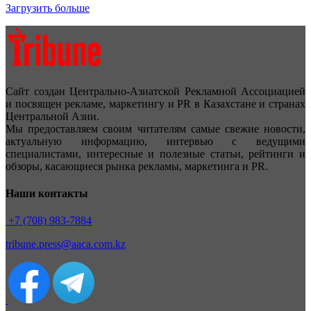
Загрузить больше
Сайт создан Центрально-Азиатской Рекламной Ассоциацией
и посвящен рекламе, маркетингу и PR в Казахстане и странах
Центральной Азии.
Мы предоставляем своим читателям самые свежие новости,
актуальную информацию, интервью с ведущими
специалистами, интересные и полезные статьи, рейтинги и
обзоры, касающиеся рынка рекламы, маркетинга и PR.
Наши контакты
+7 (708) 983-7884
tribune.press@aaca.com.kz