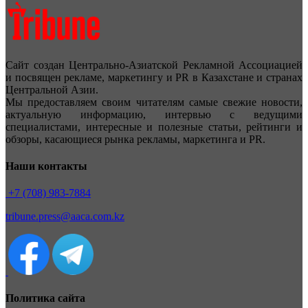
Сайт создан Центрально-Азиатской Рекламной Ассоциацией
и посвящен рекламе, маркетингу и PR в Казахстане и странах
Центральной Азии.
Мы предоставляем своим читателям самые свежие новости,
актуальную информацию, интервью с ведущими
специалистами, интересные и полезные статьи, рейтинги и
обзоры, касающиеся рынка рекламы, маркетинга и PR.
Наши контакты
+7 (708) 983-7884
tribune.press@aaca.com.kz
Политика сайта