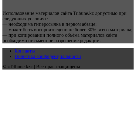
Использование материалов сайта Tribune.kz допустимо при
следующих условиях:
— необходима гиперссылка в первом абзаце;
— может быть воспроизведено не более 30% всего материала;
— при копировании полного объёма материалов сайта
необходимо письменное разрешение редакции.
Контакты
Политика конфиденциальности
© «Tribune.kz» | Все права защищены