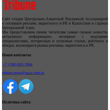
Сайт создан Центрально-Азиатской Рекламной Ассоциацией
и посвящен рекламе, маркетингу и PR в Казахстане и странах
Центральной Азии.
Мы предоставляем своим читателям самые свежие новости,
актуальную информацию, интервью с ведущими
специалистами, интересные и полезные статьи, рейтинги и
обзоры, касающиеся рынка рекламы, маркетинга и PR.
Наши контакты
+7 (708) 983-7884
tribune.press@aaca.com.kz
Политика сайта