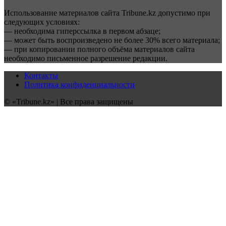
Использование материалов сайта Tribune.kz допустимо при
следующих условиях:
— необходима гиперссылка в первом абзаце;
— может быть воспроизведено не более 30% всего материала;
— при копировании полного объёма материалов сайта
необходимо письменное разрешение редакции.
Контакты
Политика конфиденциальности
© «Tribune.kz» | Все права защищены