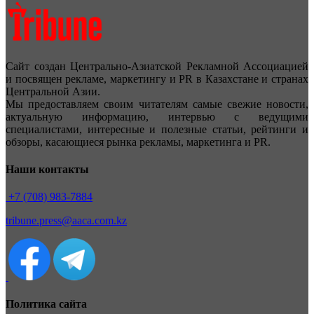
Сайт создан Центрально-Азиатской Рекламной Ассоциацией
и посвящен рекламе, маркетингу и PR в Казахстане и странах
Центральной Азии.
Мы предоставляем своим читателям самые свежие новости,
актуальную информацию, интервью с ведущими
специалистами, интересные и полезные статьи, рейтинги и
обзоры, касающиеся рынка рекламы, маркетинга и PR.
Наши контакты
+7 (708) 983-7884
tribune.press@aaca.com.kz
Политика сайта