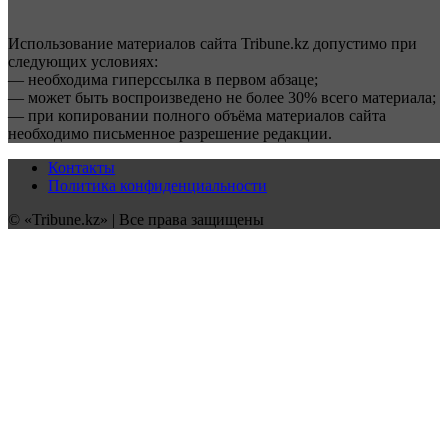
Использование материалов сайта Tribune.kz допустимо при
следующих условиях:
— необходима гиперссылка в первом абзаце;
— может быть воспроизведено не более 30% всего материала;
— при копировании полного объёма материалов сайта
необходимо письменное разрешение редакции.
Контакты
Политика конфиденциальности
© «Tribune.kz» | Все права защищены