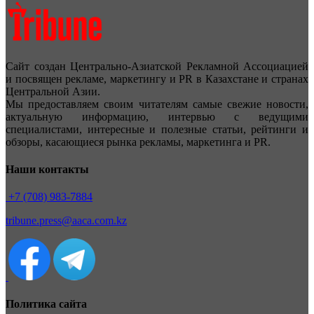
Сайт создан Центрально-Азиатской Рекламной Ассоциацией
и посвящен рекламе, маркетингу и PR в Казахстане и странах
Центральной Азии.
Мы предоставляем своим читателям самые свежие новости,
актуальную информацию, интервью с ведущими
специалистами, интересные и полезные статьи, рейтинги и
обзоры, касающиеся рынка рекламы, маркетинга и PR.
Наши контакты
+7 (708) 983-7884
tribune.press@aaca.com.kz
Политика сайта