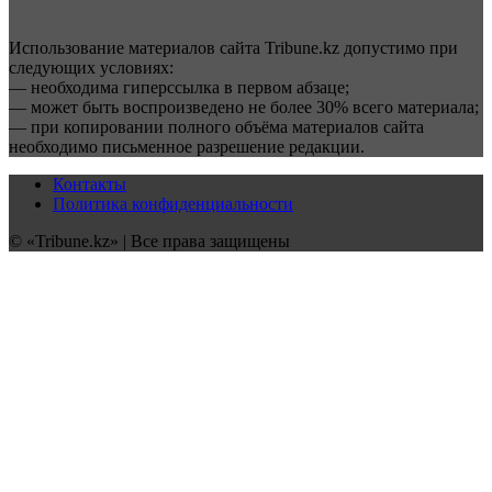
Использование материалов сайта Tribune.kz допустимо при
следующих условиях:
— необходима гиперссылка в первом абзаце;
— может быть воспроизведено не более 30% всего материала;
— при копировании полного объёма материалов сайта
необходимо письменное разрешение редакции.
Контакты
Политика конфиденциальности
© «Tribune.kz» | Все права защищены