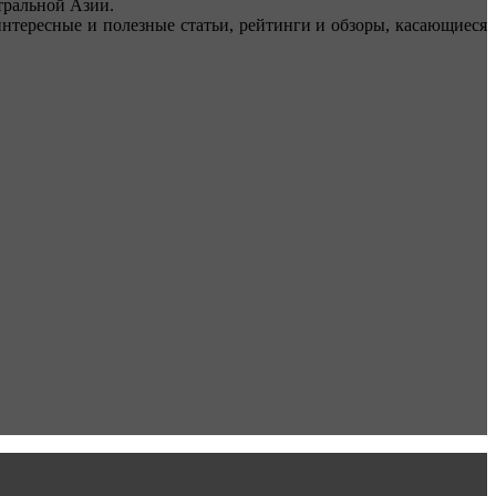
ральной Азии.
тересные и полезные статьи, рейтинги и обзоры, касающиеся