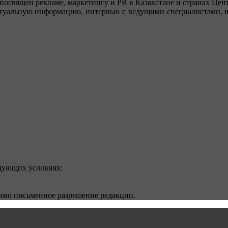
посвящен рекламе, маркетингу и PR в Казахстане и странах Цент
туальную информацию, интервью с ведущими специалистами, ин
едующих условиях:
димо письменное разрешение редакции.