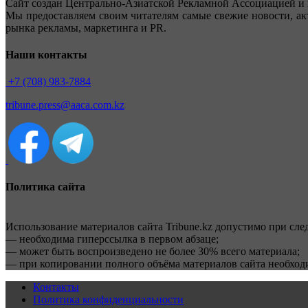
Сайт создан Центрально-Азиатской Рекламной Ассоциацией и 
Мы предоставляем своим читателям самые свежие новости, ак
рынка рекламы, маркетинга и PR.
Наши контакты
+7 (708) 983-7884
tribune.press@aaca.com.kz
Политика сайта
Использование материалов сайта Tribune.kz допустимо при сл
— необходима гиперссылка в первом абзаце;
— может быть воспроизведено не более 30% всего материала;
— при копировании полного объёма материалов сайта необхо
Контакты
Политика конфиденциальности