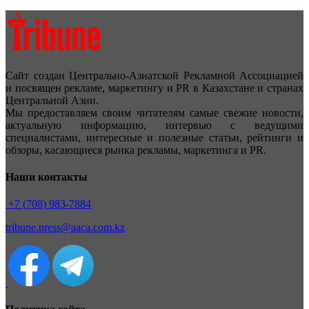
Сайт создан Центрально-Азиатской Рекламной Ассоциацией
и посвящен рекламе, маркетингу и PR в Казахстане и странах
Центральной Азии.
Мы предоставляем своим читателям самые свежие новости,
актуальную информацию, интервью с ведущими
специалистами, интересные и полезные статьи, рейтинги и
обзоры, касающиеся рынка рекламы, маркетинга и PR.
Наши контакты
+7 (708) 983-7884
tribune.press@aaca.com.kz