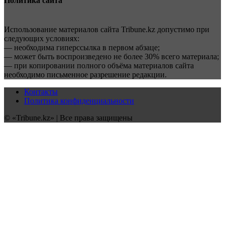
Политика сайта
Использование материалов сайта Tribune.kz допустимо при
следующих условиях:
— необходима гиперссылка в первом абзаце;
— может быть воспроизведено не более 30% всего материала;
— при копировании полного объёма материалов сайта
необходимо письменное разрешение редакции.
Контакты
Политика конфиденциальности
© «Tribune.kz» | Все права защищены