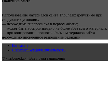
Политика сайта
Использование материалов сайта Tribune.kz допустимо при
следующих условиях:
— необходима гиперссылка в первом абзаце;
— может быть воспроизведено не более 30% всего материала;
— при копировании полного объёма материалов сайта
необходимо письменное разрешение редакции.
Контакты
Политика конфиденциальности
© «Tribune.kz» | Все права защищены