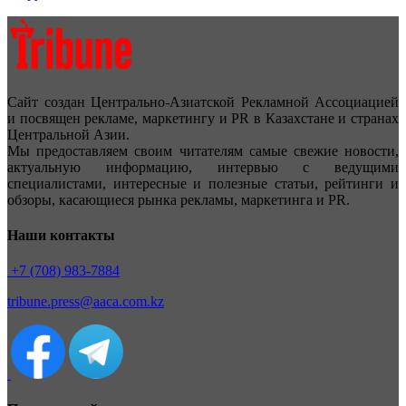
Сайт создан Центрально-Азиатской Рекламной Ассоциацией
и посвящен рекламе, маркетингу и PR в Казахстане и странах
Центральной Азии.
Мы предоставляем своим читателям самые свежие новости,
актуальную информацию, интервью с ведущими
специалистами, интересные и полезные статьи, рейтинги и
обзоры, касающиеся рынка рекламы, маркетинга и PR.
Наши контакты
+7 (708) 983-7884
tribune.press@aaca.com.kz