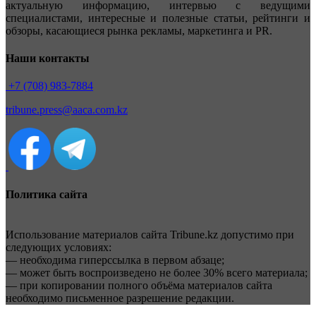
актуальную информацию, интервью с ведущими
специалистами, интересные и полезные статьи, рейтинги и
обзоры, касающиеся рынка рекламы, маркетинга и PR.
Наши контакты
+7 (708) 983-7884
tribune.press@aaca.com.kz
Политика сайта
Использование материалов сайта Tribune.kz допустимо при
следующих условиях:
— необходима гиперссылка в первом абзаце;
— может быть воспроизведено не более 30% всего материала;
— при копировании полного объёма материалов сайта
необходимо письменное разрешение редакции.