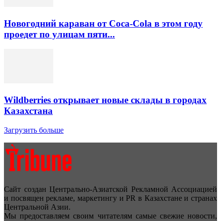
Новогодний караван от Coca-Cola в этом году
проедет по улицам пяти...
Wildberries открывает новые склады в городах
Казахстана
Загрузить больше
Сайт создан Центрально-Азиатской Рекламной Ассоциацией
и посвящен рекламе, маркетингу и PR в Казахстане и странах
Центральной Азии.
Мы предоставляем своим читателям самые свежие новости,