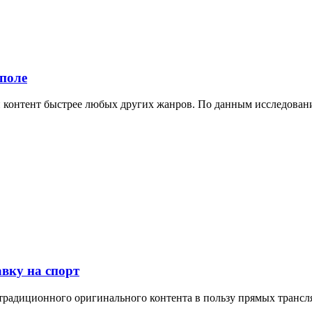
 поле
онтент быстрее любых других жанров. По данным исследования
авку на спорт
от традиционного оригинального контента в пользу прямых тран