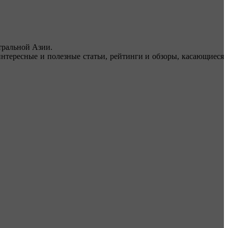
ральной Азии.
тересные и полезные статьи, рейтинги и обзоры, касающиеся