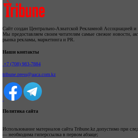
Сайт создан Центрально-Азиатской Рекламной Ассоциацией и 
Мы предоставляем своим читателям самые свежие новости, ак
рынка рекламы, маркетинга и PR.
Наши контакты
+7 (708) 983-7884
tribune.press@aaca.com.kz
Политика сайта
Использование материалов сайта Tribune.kz допустимо при сл
— необходима гиперссылка в первом абзаце;