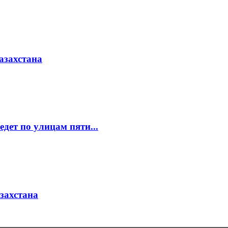
азахстана
едет по улицам пяти...
азахстана