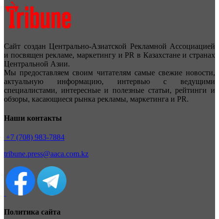
Сайт создан Центрально-Азиатской Рекламной Ассоциацией
и посвящен рекламе, маркетингу и PR в Казахстане и странах
Центральной Азии.
Мы предоставляем своим читателям самые свежие новости,
актуальную информацию, интервью с ведущими
специалистами, интересные и полезные статьи, рейтинги и
обзоры, касающиеся рынка рекламы, маркетинга и PR.
Наши контакты
+7 (708) 983-7884
tribune.press@aaca.com.kz
Политика сайта