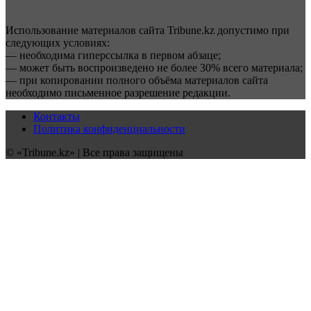
Использование материалов сайта Tribune.kz допустимо при
следующих условиях:
— необходима гиперссылка в первом абзаце;
— может быть воспроизведено не более 30% всего материала;
— при копировании полного объёма материалов сайта
необходимо письменное разрешение редакции.
Контакты
Политика конфиденциальности
© «Tribune.kz» | Все права защищены