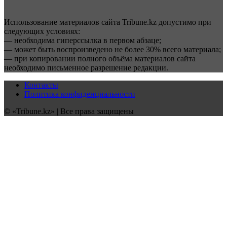
Использование материалов сайта Tribune.kz допустимо при
следующих условиях:
— необходима гиперссылка в первом абзаце;
— может быть воспроизведено не более 30% всего материала;
— при копировании полного объёма материалов сайта
необходимо письменное разрешение редакции.
Контакты
Политика конфиденциальности
© «Tribune.kz» | Все права защищены