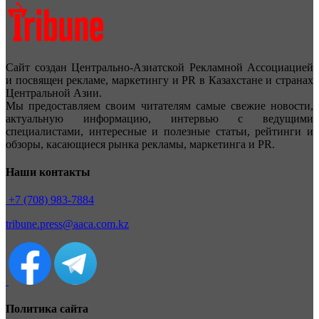
Сайт создан Центрально-Азиатской Рекламной Ассоциацией
и посвящен рекламе, маркетингу и PR в Казахстане и странах
Центральной Азии.
Мы предоставляем своим читателям самые свежие новости,
актуальную информацию, интервью с ведущими
специалистами, интересные и полезные статьи, рейтинги и
обзоры, касающиеся рынка рекламы, маркетинга и PR.
Наши контакты
+7 (708) 983-7884
tribune.press@aaca.com.kz
Политика сайта