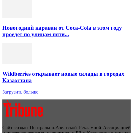
Новогодний караван от Coca-Cola в этом году
проедет по улицам пяти...
Wildberries открывает новые склады в городах
Казахстана
Загрузить больше
Сайт создан Центрально-Азиатской Рекламной Ассоциацией
и посвящен рекламе, маркетингу и PR в Казахстане и странах