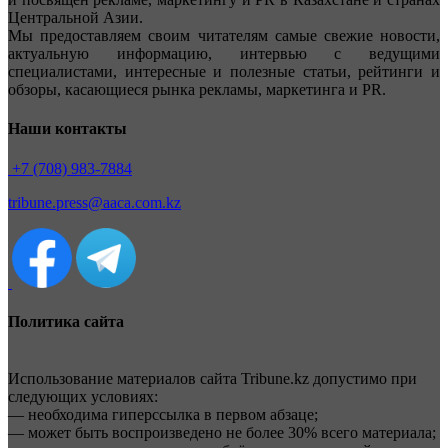
Центральной Азии.
Мы предоставляем своим читателям самые свежие новости,
актуальную информацию, интервью с ведущими
специалистами, интересные и полезные статьи, рейтинги и
обзоры, касающиеся рынка рекламы, маркетинга и PR.
Наши контакты
+7 (708) 983-7884
tribune.press@aaca.com.kz
Политика сайта
Использование материалов сайта Tribune.kz допустимо при
следующих условиях:
— необходима гиперссылка в первом абзаце;
— может быть воспроизведено не более 30% всего материала;