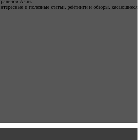
ральной Азии.
тересные и полезные статьи, рейтинги и обзоры, касающиеся