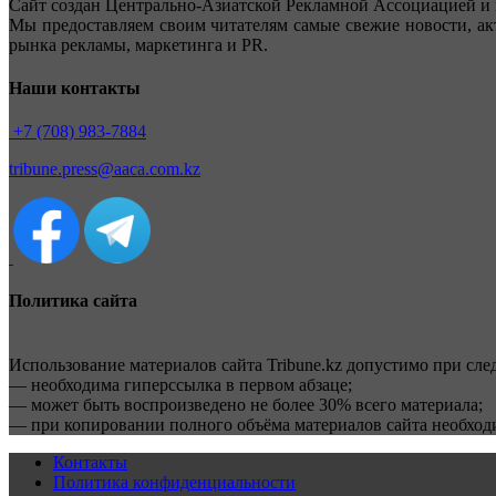
Сайт создан Центрально-Азиатской Рекламной Ассоциацией и 
Мы предоставляем своим читателям самые свежие новости, ак
рынка рекламы, маркетинга и PR.
Наши контакты
+7 (708) 983-7884
tribune.press@aaca.com.kz
Политика сайта
Использование материалов сайта Tribune.kz допустимо при сл
— необходима гиперссылка в первом абзаце;
— может быть воспроизведено не более 30% всего материала;
— при копировании полного объёма материалов сайта необхо
Контакты
Политика конфиденциальности