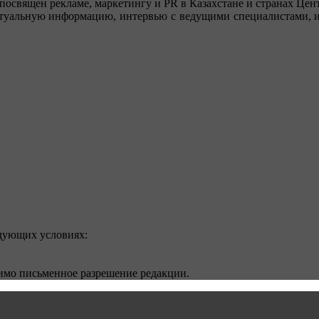
посвящен рекламе, маркетингу и PR в Казахстане и странах Цент
туальную информацию, интервью с ведущими специалистами, ин
едующих условиях:
димо письменное разрешение редакции.