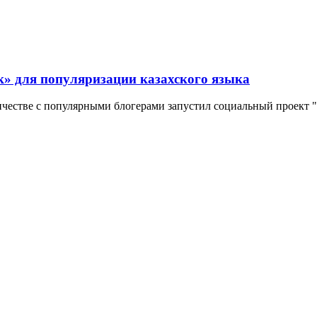
к» для популяризации казахского языка
естве с популярными блогерами запустил социальный проект "Сө