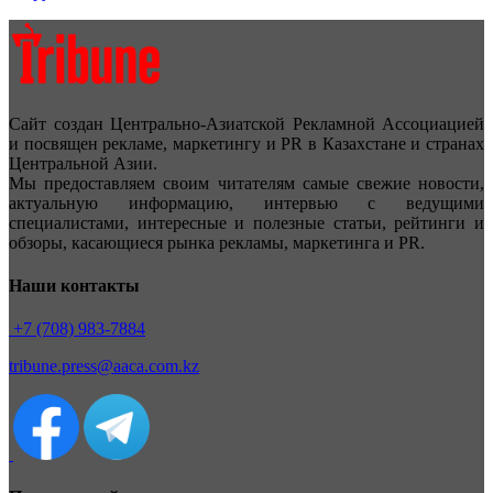
Сайт создан Центрально-Азиатской Рекламной Ассоциацией
и посвящен рекламе, маркетингу и PR в Казахстане и странах
Центральной Азии.
Мы предоставляем своим читателям самые свежие новости,
актуальную информацию, интервью с ведущими
специалистами, интересные и полезные статьи, рейтинги и
обзоры, касающиеся рынка рекламы, маркетинга и PR.
Наши контакты
+7 (708) 983-7884
tribune.press@aaca.com.kz