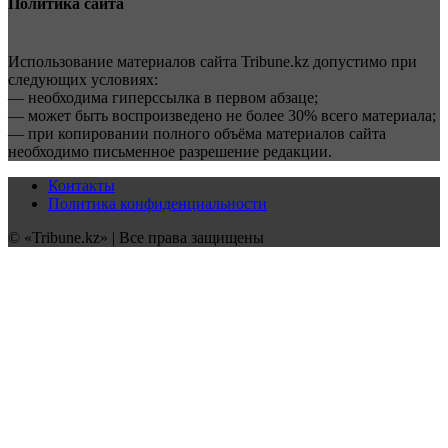
Политика сайта
Использование материалов сайта Tribune.kz допустимо при
следующих условиях:
— необходима гиперссылка в первом абзаце;
— может быть воспроизведено не более 30% всего материала;
— при копировании полного объёма материалов сайта
необходимо письменное разрешение редакции.
Контакты
Политика конфиденциальности
© «Tribune.kz» | Все права защищены