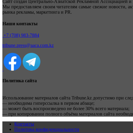
Сайт создан Центрально-Азиатской Рекламной Ассоциацией и 
Мы предоставляем своим читателям самые свежие новости, ак
рынка рекламы, маркетинга и PR.
Наши контакты
+7 (708) 983-7884
tribune.press@aaca.com.kz
Политика сайта
Использование материалов сайта Tribune.kz допустимо при сл
— необходима гиперссылка в первом абзаце;
— может быть воспроизведено не более 30% всего материала;
— при копировании полного объёма материалов сайта необхо
Контакты
Политика конфиденциальности