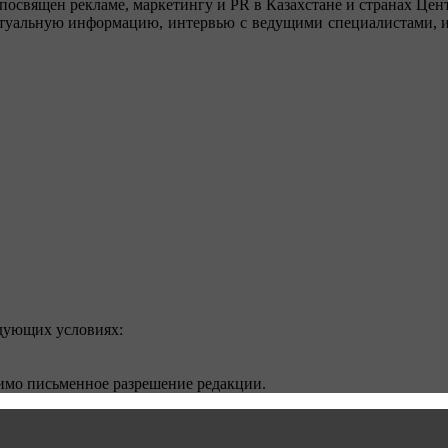
посвящен рекламе, маркетингу и PR в Казахстане и странах Цент
туальную информацию, интервью с ведущими специалистами, ин
едующих условиях:
димо письменное разрешение редакции.