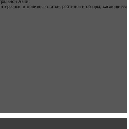
ральной Азии.
тересные и полезные статьи, рейтинги и обзоры, касающиеся